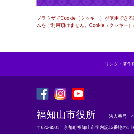
ブラウザでCookie（クッキー）が使用でき
ムをご利用頂けません。Cookie（クッキ
リンク・著作
＜
＜
＜
外
外
外
福知山市役所
法人番号 400
部
部
部
リ
リ
リ
〒620-8501 京都府福知山市字内記13番地の1
T
ン
ン
ン