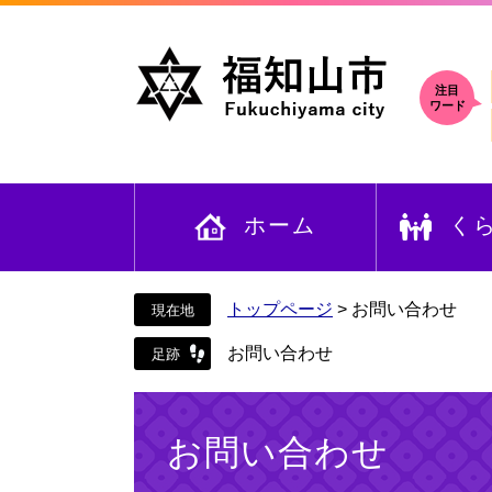
ペ
メ
ー
ニ
ジ
ュ
の
ー
注目
ワード
先
を
頭
飛
で
ば
す
し
ホーム
く
。
て
本
文
へ
トップページ
>
お問い合わせ
お問い合わせ
本
文
お問い合わせ