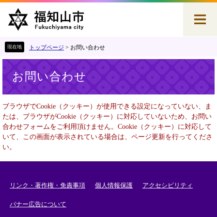
ペ
メ
ー
ニ
ジ
ュ
の
ー
先
を
トップページ
>
お問い合わせ
頭
飛
本
で
ば
お問い合わせ
文
す
し
。
て
本
ブラウザでCookie（クッキー）が使用できる設定になっていない、ま
文
たは、ブラウザがCookie（クッキー）に対応していないため、お問い
へ
合わせフォームをご利用頂けません。Cookie（クッキー）に対応して
いて、この画面が表示されている場合は、ページ更新を行ってくださ
い。
リンク・著作権・免責事項
個人情報保護
アクセシビリティ
バナー広告について