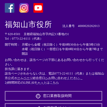
＜
＜
＜
外
外
外
福知山市役所
部
部
部
法人番号 4000020262013
リ
リ
リ
〒620-8501 京都府福知山市字内記13番地の1
ン
ン
ン
Tel：0773-22-6111（代表）
ク
ク
ク
＞
＞
＞
開庁時間：
月曜から金曜（祝日除く）午前8時30分から午後5時15分
水曜（祝日除く）一部窓口を午前8時30分から午後7時まで
開設
お問い合わせは、該当ページの下部にあるお問い合わせから行ってくだ
さい。
担当課に届きます。
該当ページがわからない方は、電話0773-22-6111（代表）または
福知山
市公式ホームページ総合窓口へお問い合わせください。
24時間対応のLINE AIチャットはこちら
＜
外
窓口業務取扱時間
部
リ
ン