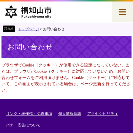
ペ
メ
ー
ニ
ジ
ュ
の
ー
先
を
トップページ
>
お問い合わせ
頭
飛
本
で
ば
お問い合わせ
文
す
し
。
て
本
ブラウザでCookie（クッキー）が使用できる設定になっていない、ま
文
たは、ブラウザがCookie（クッキー）に対応していないため、お問い
へ
合わせフォームをご利用頂けません。Cookie（クッキー）に対応して
いて、この画面が表示されている場合は、ページ更新を行ってくださ
い。
リンク・著作権・免責事項
個人情報保護
アクセシビリティ
バナー広告について