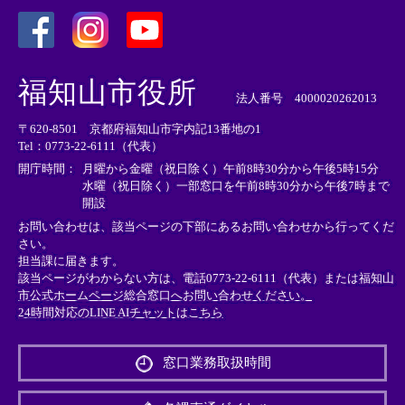
＜
＜
＜
外
外
外
福知山市役所
部
部
部
法人番号 4000020262013
リ
リ
リ
〒620-8501 京都府福知山市字内記13番地の1
ン
ン
ン
Tel：0773-22-6111（代表）
ク
ク
ク
＞
＞
＞
開庁時間：
月曜から金曜（祝日除く）午前8時30分から午後5時15分
水曜（祝日除く）一部窓口を午前8時30分から午後7時まで
開設
お問い合わせは、該当ページの下部にあるお問い合わせから行ってくだ
さい。
担当課に届きます。
該当ページがわからない方は、電話0773-22-6111（代表）または
福知山
市公式ホームページ総合窓口へお問い合わせください。
24時間対応のLINE AIチャットはこちら
＜
外
窓口業務取扱時間
部
リ
ン