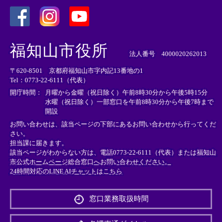
＜
＜
＜
外
外
外
福知山市役所
部
部
部
法人番号 4000020262013
リ
リ
リ
〒620-8501 京都府福知山市字内記13番地の1
ン
ン
ン
Tel：0773-22-6111（代表）
ク
ク
ク
＞
＞
＞
開庁時間：
月曜から金曜（祝日除く）午前8時30分から午後5時15分
水曜（祝日除く）一部窓口を午前8時30分から午後7時まで
開設
お問い合わせは、該当ページの下部にあるお問い合わせから行ってくだ
さい。
担当課に届きます。
該当ページがわからない方は、電話0773-22-6111（代表）または
福知山
市公式ホームページ総合窓口へお問い合わせください。
24時間対応のLINE AIチャットはこちら
＜
外
窓口業務取扱時間
部
リ
ン