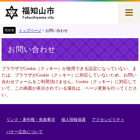
ペ
メ
ー
ニ
ジ
ュ
の
ー
先
を
トップページ
>
お問い合わせ
頭
飛
本
で
ば
お問い合わせ
文
す
し
。
て
本
ブラウザでCookie（クッキー）が使用できる設定になっていない、ま
文
たは、ブラウザがCookie（クッキー）に対応していないため、お問い
へ
合わせフォームをご利用頂けません。Cookie（クッキー）に対応して
いて、この画面が表示されている場合は、ページ更新を行ってくださ
い。
リンク・著作権・免責事項
個人情報保護
アクセシビリティ
バナー広告について