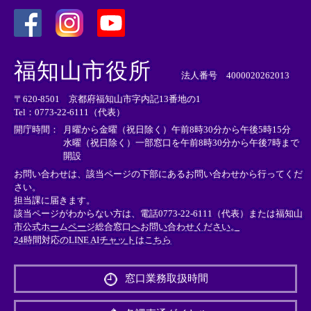
＜
＜
＜
外
外
外
福知山市役所
部
部
部
法人番号 4000020262013
リ
リ
リ
〒620-8501 京都府福知山市字内記13番地の1
ン
ン
ン
Tel：0773-22-6111（代表）
ク
ク
ク
＞
＞
＞
開庁時間：
月曜から金曜（祝日除く）午前8時30分から午後5時15分
水曜（祝日除く）一部窓口を午前8時30分から午後7時まで
開設
お問い合わせは、該当ページの下部にあるお問い合わせから行ってくだ
さい。
担当課に届きます。
該当ページがわからない方は、電話0773-22-6111（代表）または
福知山
市公式ホームページ総合窓口へお問い合わせください。
24時間対応のLINE AIチャットはこちら
＜
外
窓口業務取扱時間
部
リ
ン