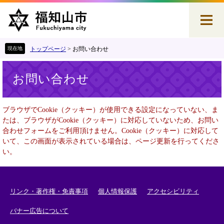
ペ
メ
ー
ニ
ジ
ュ
の
ー
先
を
トップページ
>
お問い合わせ
頭
飛
本
で
ば
お問い合わせ
文
す
し
。
て
本
ブラウザでCookie（クッキー）が使用できる設定になっていない、ま
文
たは、ブラウザがCookie（クッキー）に対応していないため、お問い
へ
合わせフォームをご利用頂けません。Cookie（クッキー）に対応して
いて、この画面が表示されている場合は、ページ更新を行ってくださ
い。
リンク・著作権・免責事項
個人情報保護
アクセシビリティ
バナー広告について