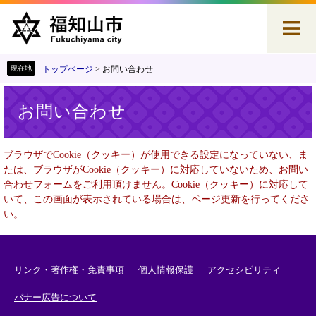
ペ
メ
ー
ニ
ジ
ュ
の
ー
先
を
トップページ
>
お問い合わせ
頭
飛
本
で
ば
お問い合わせ
文
す
し
。
て
本
ブラウザでCookie（クッキー）が使用できる設定になっていない、ま
文
たは、ブラウザがCookie（クッキー）に対応していないため、お問い
へ
合わせフォームをご利用頂けません。Cookie（クッキー）に対応して
いて、この画面が表示されている場合は、ページ更新を行ってくださ
い。
リンク・著作権・免責事項
個人情報保護
アクセシビリティ
バナー広告について