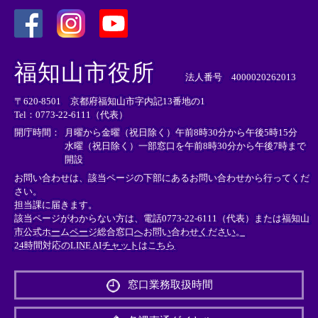
＜
＜
＜
外
外
外
福知山市役所
部
部
部
法人番号 4000020262013
リ
リ
リ
〒620-8501 京都府福知山市字内記13番地の1
ン
ン
ン
Tel：0773-22-6111（代表）
ク
ク
ク
＞
＞
＞
開庁時間：
月曜から金曜（祝日除く）午前8時30分から午後5時15分
水曜（祝日除く）一部窓口を午前8時30分から午後7時まで
開設
お問い合わせは、該当ページの下部にあるお問い合わせから行ってくだ
さい。
担当課に届きます。
該当ページがわからない方は、電話0773-22-6111（代表）または
福知山
市公式ホームページ総合窓口へお問い合わせください。
24時間対応のLINE AIチャットはこちら
＜
外
窓口業務取扱時間
部
リ
ン