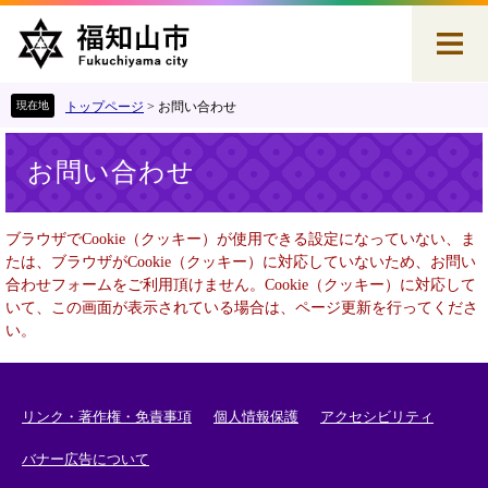
ペ
メ
ー
ニ
ジ
ュ
の
ー
先
を
トップページ
>
お問い合わせ
頭
飛
本
で
ば
お問い合わせ
文
す
し
。
て
本
ブラウザでCookie（クッキー）が使用できる設定になっていない、ま
文
たは、ブラウザがCookie（クッキー）に対応していないため、お問い
へ
合わせフォームをご利用頂けません。Cookie（クッキー）に対応して
いて、この画面が表示されている場合は、ページ更新を行ってくださ
い。
リンク・著作権・免責事項
個人情報保護
アクセシビリティ
バナー広告について