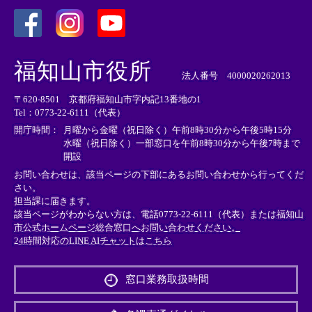
＜
＜
＜
外
外
外
福知山市役所
部
部
部
法人番号 4000020262013
リ
リ
リ
〒620-8501 京都府福知山市字内記13番地の1
ン
ン
ン
Tel：0773-22-6111（代表）
ク
ク
ク
＞
＞
＞
開庁時間：
月曜から金曜（祝日除く）午前8時30分から午後5時15分
水曜（祝日除く）一部窓口を午前8時30分から午後7時まで
開設
お問い合わせは、該当ページの下部にあるお問い合わせから行ってくだ
さい。
担当課に届きます。
該当ページがわからない方は、電話0773-22-6111（代表）または
福知山
市公式ホームページ総合窓口へお問い合わせください。
24時間対応のLINE AIチャットはこちら
＜
外
窓口業務取扱時間
部
リ
ン