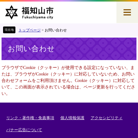
ペ
メ
ー
ニ
ジ
ュ
の
ー
先
を
トップページ
>
お問い合わせ
頭
飛
本
で
ば
お問い合わせ
文
す
し
。
て
本
ブラウザでCookie（クッキー）が使用できる設定になっていない、ま
文
たは、ブラウザがCookie（クッキー）に対応していないため、お問い
へ
合わせフォームをご利用頂けません。Cookie（クッキー）に対応して
いて、この画面が表示されている場合は、ページ更新を行ってくださ
い。
リンク・著作権・免責事項
個人情報保護
アクセシビリティ
バナー広告について