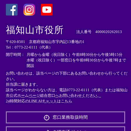
＜
＜
＜
外
外
外
福知山市役所
部
部
部
法人番号 4000020262013
リ
リ
リ
〒620-8501 京都府福知山市字内記13番地の1
ン
ン
ン
Tel：0773-22-6111（代表）
ク
ク
ク
＞
＞
＞
開庁時間：
月曜から金曜（祝日除く）午前8時30分から午後5時15分
水曜（祝日除く）一部窓口を午前8時30分から午後7時まで
開設
お問い合わせは、該当ページの下部にあるお問い合わせから行ってくだ
さい。
担当課に届きます。
該当ページがわからない方は、電話0773-22-6111（代表）または
福知山
市公式ホームページ総合窓口へお問い合わせください。
24時間対応のLINE AIチャットはこちら
＜
外
窓口業務取扱時間
部
リ
ン