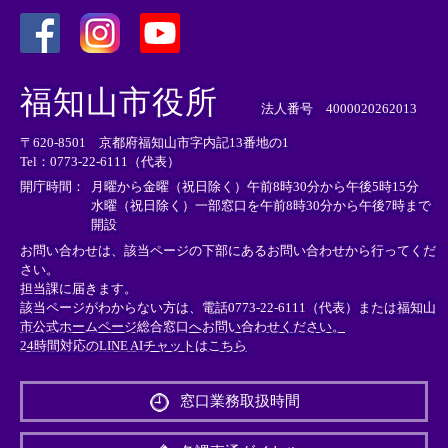
＜
＜
＜
外
外
外
福知山市役所
部
部
部
法人番号 4000020262013
リ
リ
リ
〒620-8501 京都府福知山市字内記13番地の1
ン
ン
ン
Tel：0773-22-6111（代表）
ク
ク
ク
＞
＞
＞
開庁時間：
月曜から金曜（祝日除く）午前8時30分から午後5時15分
水曜（祝日除く）一部窓口を午前8時30分から午後7時まで
開設
お問い合わせは、該当ページの下部にあるお問い合わせから行ってくだ
さい。
担当課に届きます。
該当ページがわからない方は、電話0773-22-6111（代表）または
福知山
市公式ホームページ総合窓口へお問い合わせください。
24時間対応のLINE AIチャットはこちら
＜
外
窓口業務取扱時間
部
リ
ン