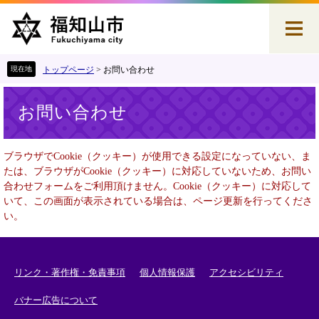
ペ
メ
ー
ニ
ジ
ュ
の
ー
先
を
トップページ
>
お問い合わせ
頭
飛
本
で
ば
お問い合わせ
文
す
し
。
て
本
ブラウザでCookie（クッキー）が使用できる設定になっていない、ま
文
たは、ブラウザがCookie（クッキー）に対応していないため、お問い
へ
合わせフォームをご利用頂けません。Cookie（クッキー）に対応して
いて、この画面が表示されている場合は、ページ更新を行ってくださ
い。
リンク・著作権・免責事項
個人情報保護
アクセシビリティ
バナー広告について