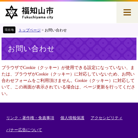
ペ
メ
ー
ニ
ジ
ュ
の
ー
先
を
トップページ
>
お問い合わせ
頭
飛
本
で
ば
お問い合わせ
文
す
し
。
て
本
ブラウザでCookie（クッキー）が使用できる設定になっていない、ま
文
たは、ブラウザがCookie（クッキー）に対応していないため、お問い
へ
合わせフォームをご利用頂けません。Cookie（クッキー）に対応して
いて、この画面が表示されている場合は、ページ更新を行ってくださ
い。
リンク・著作権・免責事項
個人情報保護
アクセシビリティ
バナー広告について