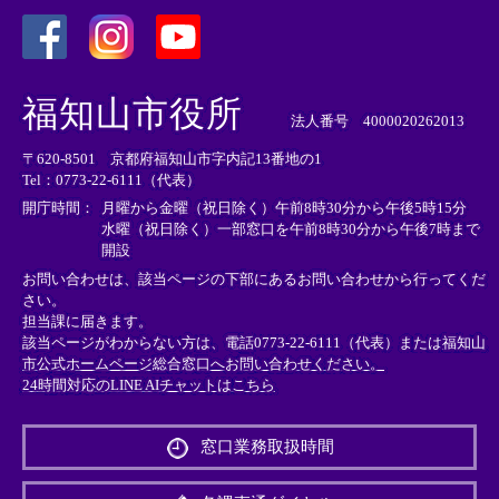
＜
＜
＜
外
外
外
福知山市役所
部
部
部
法人番号 4000020262013
リ
リ
リ
〒620-8501 京都府福知山市字内記13番地の1
ン
ン
ン
Tel：0773-22-6111（代表）
ク
ク
ク
＞
＞
＞
開庁時間：
月曜から金曜（祝日除く）午前8時30分から午後5時15分
水曜（祝日除く）一部窓口を午前8時30分から午後7時まで
開設
お問い合わせは、該当ページの下部にあるお問い合わせから行ってくだ
さい。
担当課に届きます。
該当ページがわからない方は、電話0773-22-6111（代表）または
福知山
市公式ホームページ総合窓口へお問い合わせください。
24時間対応のLINE AIチャットはこちら
＜
外
窓口業務取扱時間
部
リ
ン