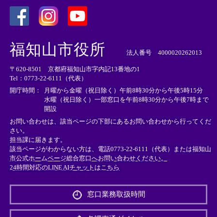
＜
＜
＜
外
外
外
福知山市役所
部
部
部
法人番号 4000020262013
リ
リ
リ
〒620-8501 京都府福知山市字内記13番地の1
ン
ン
ン
Tel：0773-22-6111（代表）
ク
ク
ク
＞
＞
＞
開庁時間：
月曜から金曜（祝日除く）午前8時30分から午後5時15分
水曜（祝日除く）一部窓口を午前8時30分から午後7時まで
開設
お問い合わせは、該当ページの下部にあるお問い合わせから行ってくだ
さい。
担当課に届きます。
該当ページがわからない方は、電話0773-22-6111（代表）または
福知山
市公式ホームページ総合窓口へお問い合わせください。
24時間対応のLINE AIチャットはこちら
＜
外
窓口業務取扱時間
部
リ
ン