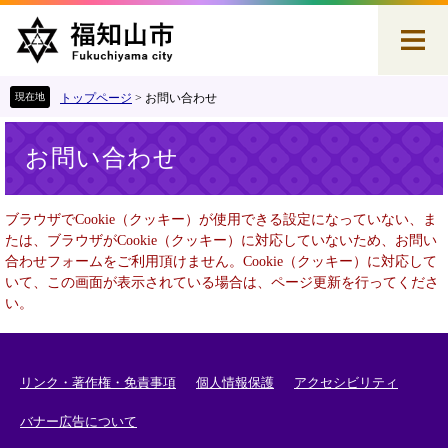
ペ
メ
ー
ニ
ジ
ュ
の
ー
先
を
トップページ
>
お問い合わせ
頭
飛
本
で
ば
お問い合わせ
文
す
し
。
て
本
ブラウザでCookie（クッキー）が使用できる設定になっていない、ま
文
たは、ブラウザがCookie（クッキー）に対応していないため、お問い
へ
合わせフォームをご利用頂けません。Cookie（クッキー）に対応して
いて、この画面が表示されている場合は、ページ更新を行ってくださ
い。
リンク・著作権・免責事項
個人情報保護
アクセシビリティ
バナー広告について