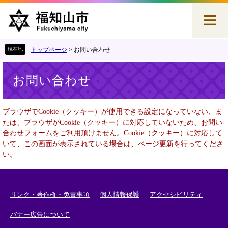
ペ
メ
ー
ニ
ジ
ュ
の
ー
先
を
トップページ
>
お問い合わせ
頭
飛
本
で
ば
お問い合わせ
文
す
し
。
て
本
ブラウザでCookie（クッキー）が使用できる設定になっていない、ま
文
たは、ブラウザがCookie（クッキー）に対応していないため、お問い
へ
合わせフォームをご利用頂けません。Cookie（クッキー）に対応して
いて、この画面が表示されている場合は、ページ更新を行ってくださ
い。
リンク・著作権・免責事項
個人情報保護
アクセシビリティ
バナー広告について