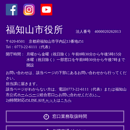
＜
＜
＜
外
外
外
福知山市役所
部
部
部
法人番号 4000020262013
リ
リ
リ
〒620-8501 京都府福知山市字内記13番地の1
ン
ン
ン
Tel：0773-22-6111（代表）
ク
ク
ク
＞
＞
＞
開庁時間：
月曜から金曜（祝日除く）午前8時30分から午後5時15分
水曜（祝日除く）一部窓口を午前8時30分から午後7時まで
開設
お問い合わせは、該当ページの下部にあるお問い合わせから行ってくだ
さい。
担当課に届きます。
該当ページがわからない方は、電話0773-22-6111（代表）または
福知山
市公式ホームページ総合窓口へお問い合わせください。
24時間対応のLINE AIチャットはこちら
＜
外
窓口業務取扱時間
部
リ
ン