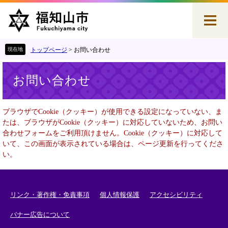
ペ
メ
ー
ニ
ジ
ュ
の
ー
先
を
トップページ
>
お問い合わせ
頭
飛
本
で
ば
お問い合わせ
文
す
し
。
て
本
ブラウザでCookie（クッキー）が使用できる設定になっていない、ま
文
たは、ブラウザがCookie（クッキー）に対応していないため、お問い
へ
合わせフォームをご利用頂けません。Cookie（クッキー）に対応して
いて、この画面が表示されている場合は、ページ更新を行ってくださ
い。
リンク・著作権・免責事項
個人情報保護
アクセシビリティ
バナー広告について