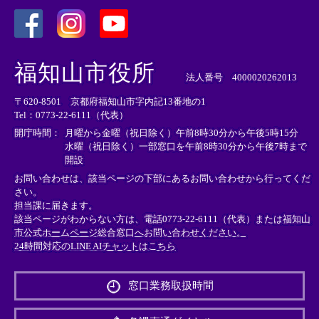
＜
＜
＜
外
外
外
福知山市役所
部
部
部
法人番号 4000020262013
リ
リ
リ
〒620-8501 京都府福知山市字内記13番地の1
ン
ン
ン
Tel：0773-22-6111（代表）
ク
ク
ク
＞
＞
＞
開庁時間：
月曜から金曜（祝日除く）午前8時30分から午後5時15分
水曜（祝日除く）一部窓口を午前8時30分から午後7時まで
開設
お問い合わせは、該当ページの下部にあるお問い合わせから行ってくだ
さい。
担当課に届きます。
該当ページがわからない方は、電話0773-22-6111（代表）または
福知山
市公式ホームページ総合窓口へお問い合わせください。
24時間対応のLINE AIチャットはこちら
＜
外
窓口業務取扱時間
部
リ
ン