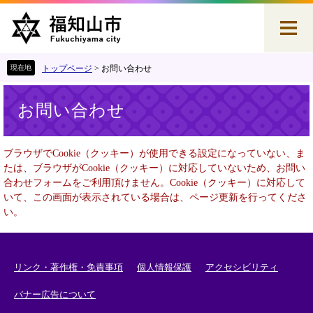
ペ
メ
ー
ニ
ジ
ュ
の
ー
先
を
トップページ
>
お問い合わせ
頭
飛
本
で
ば
お問い合わせ
文
す
し
。
て
本
ブラウザでCookie（クッキー）が使用できる設定になっていない、ま
文
たは、ブラウザがCookie（クッキー）に対応していないため、お問い
へ
合わせフォームをご利用頂けません。Cookie（クッキー）に対応して
いて、この画面が表示されている場合は、ページ更新を行ってくださ
い。
リンク・著作権・免責事項
個人情報保護
アクセシビリティ
バナー広告について