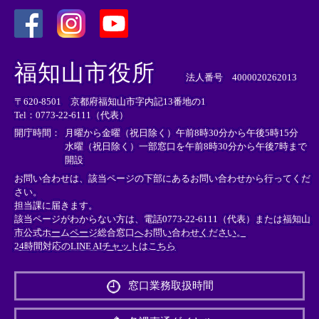
＜
＜
＜
外
外
外
福知山市役所
部
部
部
法人番号 4000020262013
リ
リ
リ
〒620-8501 京都府福知山市字内記13番地の1
ン
ン
ン
Tel：0773-22-6111（代表）
ク
ク
ク
＞
＞
＞
開庁時間：
月曜から金曜（祝日除く）午前8時30分から午後5時15分
水曜（祝日除く）一部窓口を午前8時30分から午後7時まで
開設
お問い合わせは、該当ページの下部にあるお問い合わせから行ってくだ
さい。
担当課に届きます。
該当ページがわからない方は、電話0773-22-6111（代表）または
福知山
市公式ホームページ総合窓口へお問い合わせください。
24時間対応のLINE AIチャットはこちら
＜
外
窓口業務取扱時間
部
リ
ン