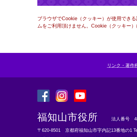
ブラウザでCookie（クッキー）が使用でき
ムをご利用頂けません。Cookie（クッキ
リンク・著作
＜
＜
＜
外
外
外
福知山市役所
法人番号 400
部
部
部
リ
リ
リ
〒620-8501 京都府福知山市字内記13番地の1
T
ン
ン
ン