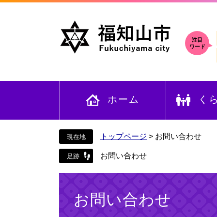
ペ
メ
ー
ニ
ジ
ュ
の
ー
注目
ワード
先
を
頭
飛
で
ば
す
し
ホーム
く
。
て
本
文
へ
トップページ
>
お問い合わせ
お問い合わせ
本
文
お問い合わせ