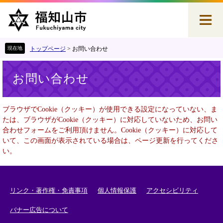
ペ
メ
ー
ニ
ジ
ュ
の
ー
先
を
トップページ
>
お問い合わせ
頭
飛
本
で
ば
お問い合わせ
文
す
し
。
て
本
ブラウザでCookie（クッキー）が使用できる設定になっていない、ま
文
たは、ブラウザがCookie（クッキー）に対応していないため、お問い
へ
合わせフォームをご利用頂けません。Cookie（クッキー）に対応して
いて、この画面が表示されている場合は、ページ更新を行ってくださ
い。
リンク・著作権・免責事項
個人情報保護
アクセシビリティ
バナー広告について