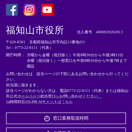
＜
＜
＜
外
外
外
福知山市役所
部
部
部
法人番号 4000020262013
リ
リ
リ
〒620-8501 京都府福知山市字内記13番地の1
ン
ン
ン
Tel：0773-22-6111（代表）
ク
ク
ク
＞
＞
＞
開庁時間：
月曜から金曜（祝日除く）午前8時30分から午後5時15分
水曜（祝日除く）一部窓口を午前8時30分から午後7時まで
開設
お問い合わせは、該当ページの下部にあるお問い合わせから行ってくだ
さい。
担当課に届きます。
該当ページがわからない方は、電話0773-22-6111（代表）または
福知山
市公式ホームページ総合窓口へお問い合わせください。
24時間対応のLINE AIチャットはこちら
＜
外
窓口業務取扱時間
部
リ
ン