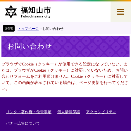
ペ
メ
ー
ニ
ジ
ュ
の
ー
先
を
トップページ
>
お問い合わせ
頭
飛
本
で
ば
お問い合わせ
文
す
し
。
て
本
ブラウザでCookie（クッキー）が使用できる設定になっていない、ま
文
たは、ブラウザがCookie（クッキー）に対応していないため、お問い
へ
合わせフォームをご利用頂けません。Cookie（クッキー）に対応して
いて、この画面が表示されている場合は、ページ更新を行ってくださ
い。
リンク・著作権・免責事項
個人情報保護
アクセシビリティ
バナー広告について