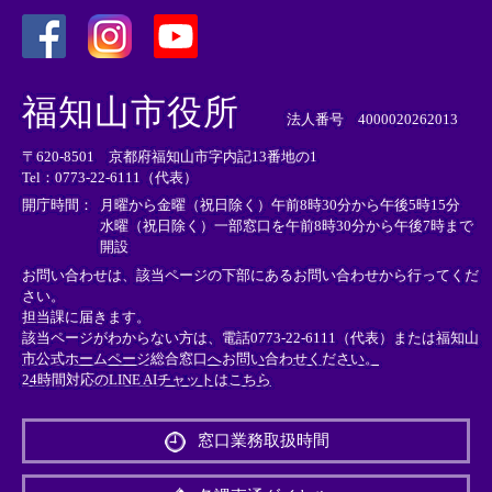
＜
＜
＜
外
外
外
福知山市役所
部
部
部
法人番号 4000020262013
リ
リ
リ
〒620-8501 京都府福知山市字内記13番地の1
ン
ン
ン
Tel：0773-22-6111（代表）
ク
ク
ク
＞
＞
＞
開庁時間：
月曜から金曜（祝日除く）午前8時30分から午後5時15分
水曜（祝日除く）一部窓口を午前8時30分から午後7時まで
開設
お問い合わせは、該当ページの下部にあるお問い合わせから行ってくだ
さい。
担当課に届きます。
該当ページがわからない方は、電話0773-22-6111（代表）または
福知山
市公式ホームページ総合窓口へお問い合わせください。
24時間対応のLINE AIチャットはこちら
＜
外
窓口業務取扱時間
部
リ
ン