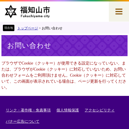
ペ
メ
ー
ニ
ジ
ュ
の
ー
先
を
トップページ
>
お問い合わせ
頭
飛
本
で
ば
お問い合わせ
文
す
し
。
て
本
ブラウザでCookie（クッキー）が使用できる設定になっていない、ま
文
たは、ブラウザがCookie（クッキー）に対応していないため、お問い
へ
合わせフォームをご利用頂けません。Cookie（クッキー）に対応して
いて、この画面が表示されている場合は、ページ更新を行ってくださ
い。
リンク・著作権・免責事項
個人情報保護
アクセシビリティ
バナー広告について