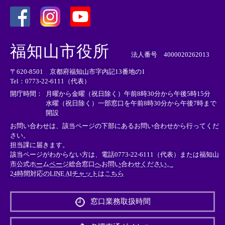
＜
＜
＜
外
外
外
福知山市役所
部
部
部
法人番号 4000020262013
リ
リ
リ
〒620-8501 京都府福知山市字内記13番地の1
ン
ン
ン
Tel：0773-22-6111（代表）
ク
ク
ク
＞
＞
＞
開庁時間：
月曜から金曜（祝日除く）午前8時30分から午後5時15分
水曜（祝日除く）一部窓口を午前8時30分から午後7時まで
開設
お問い合わせは、該当ページの下部にあるお問い合わせから行ってくだ
さい。
担当課に届きます。
該当ページがわからない方は、電話0773-22-6111（代表）または
福知山
市公式ホームページ総合窓口へお問い合わせください。
24時間対応のLINE AIチャットはこちら
＜
外
窓口業務取扱時間
部
リ
ン