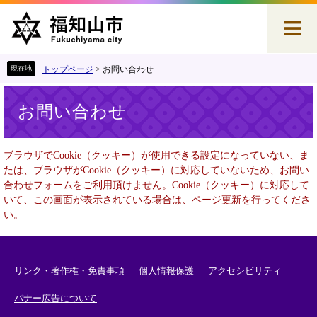
ペ
メ
ー
ニ
ジ
ュ
の
ー
先
を
トップページ
>
お問い合わせ
頭
飛
本
で
ば
お問い合わせ
文
す
し
。
て
本
ブラウザでCookie（クッキー）が使用できる設定になっていない、ま
文
たは、ブラウザがCookie（クッキー）に対応していないため、お問い
へ
合わせフォームをご利用頂けません。Cookie（クッキー）に対応して
いて、この画面が表示されている場合は、ページ更新を行ってくださ
い。
リンク・著作権・免責事項
個人情報保護
アクセシビリティ
バナー広告について