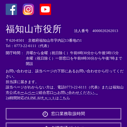
＜
＜
＜
外
外
外
福知山市役所
部
部
部
法人番号 4000020262013
リ
リ
リ
〒620-8501 京都府福知山市字内記13番地の1
ン
ン
ン
Tel：0773-22-6111（代表）
ク
ク
ク
＞
＞
＞
開庁時間：
月曜から金曜（祝日除く）午前8時30分から午後5時15分
水曜（祝日除く）一部窓口を午前8時30分から午後7時まで
開設
お問い合わせは、該当ページの下部にあるお問い合わせから行ってくだ
さい。
担当課に届きます。
該当ページがわからない方は、電話0773-22-6111（代表）または
福知山
市公式ホームページ総合窓口へお問い合わせください。
24時間対応のLINE AIチャットはこちら
＜
外
窓口業務取扱時間
部
リ
ン