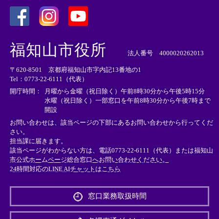
＜
＜
＜
外
外
外
福知山市役所
部
部
部
法人番号 4000020262013
リ
リ
リ
〒620-8501 京都府福知山市字内記13番地の1
ン
ン
ン
Tel：0773-22-6111（代表）
ク
ク
ク
＞
＞
＞
開庁時間：
月曜から金曜（祝日除く）午前8時30分から午後5時15分
水曜（祝日除く）一部窓口を午前8時30分から午後7時まで
開設
お問い合わせは、該当ページの下部にあるお問い合わせから行ってくだ
さい。
担当課に届きます。
該当ページがわからない方は、電話0773-22-6111（代表）または
福知山
市公式ホームページ総合窓口へお問い合わせください。
24時間対応のLINE AIチャットはこちら
＜
外
窓口業務取扱時間
部
リ
ン