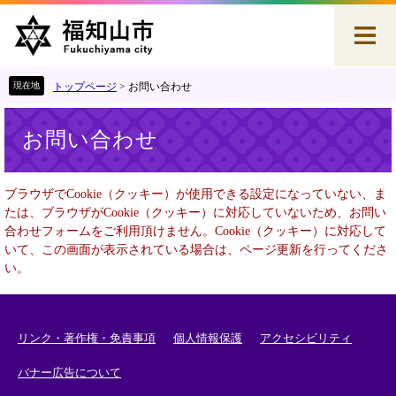
ペ
メ
ー
ニ
ジ
ュ
の
ー
先
を
トップページ
>
お問い合わせ
頭
飛
本
で
ば
お問い合わせ
文
す
し
。
て
本
ブラウザでCookie（クッキー）が使用できる設定になっていない、ま
文
たは、ブラウザがCookie（クッキー）に対応していないため、お問い
へ
合わせフォームをご利用頂けません。Cookie（クッキー）に対応して
いて、この画面が表示されている場合は、ページ更新を行ってくださ
い。
リンク・著作権・免責事項
個人情報保護
アクセシビリティ
バナー広告について