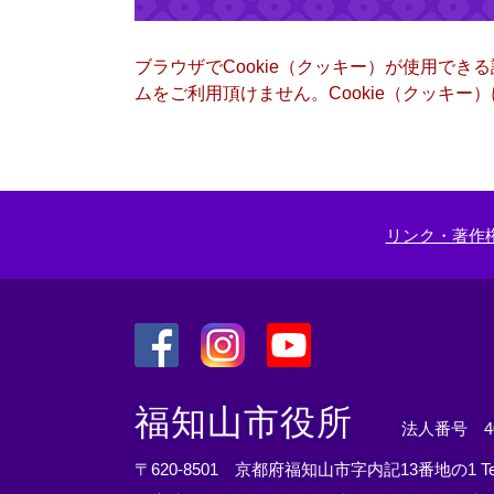
ブラウザでCookie（クッキー）が使用でき
ムをご利用頂けません。Cookie（クッキ
リンク・著作
＜
＜
＜
外
外
外
福知山市役所
法人番号 400
部
部
部
リ
リ
リ
〒620-8501 京都府福知山市字内記13番地の1
T
ン
ン
ン