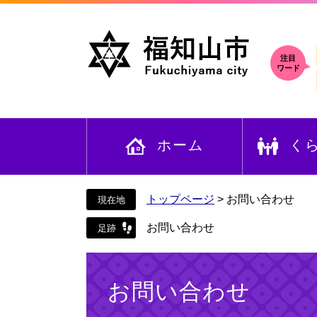
ペ
メ
ー
ニ
ジ
ュ
の
ー
注目
ワード
先
を
頭
飛
で
ば
す
し
ホーム
く
。
て
本
文
へ
トップページ
>
お問い合わせ
お問い合わせ
本
文
お問い合わせ