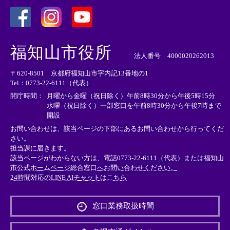
＜
＜
＜
外
外
外
福知山市役所
部
部
部
法人番号 4000020262013
リ
リ
リ
〒620-8501 京都府福知山市字内記13番地の1
ン
ン
ン
Tel：0773-22-6111（代表）
ク
ク
ク
＞
＞
＞
開庁時間：
月曜から金曜（祝日除く）午前8時30分から午後5時15分
水曜（祝日除く）一部窓口を午前8時30分から午後7時まで
開設
お問い合わせは、該当ページの下部にあるお問い合わせから行ってくだ
さい。
担当課に届きます。
該当ページがわからない方は、電話0773-22-6111（代表）または
福知山
市公式ホームページ総合窓口へお問い合わせください。
24時間対応のLINE AIチャットはこちら
＜
外
窓口業務取扱時間
部
リ
ン