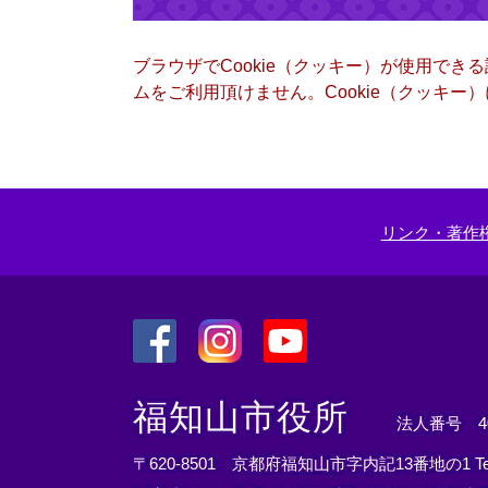
ブラウザでCookie（クッキー）が使用でき
ムをご利用頂けません。Cookie（クッキ
リンク・著作
＜
＜
＜
外
外
外
福知山市役所
法人番号 400
部
部
部
リ
リ
リ
〒620-8501 京都府福知山市字内記13番地の1
T
ン
ン
ン