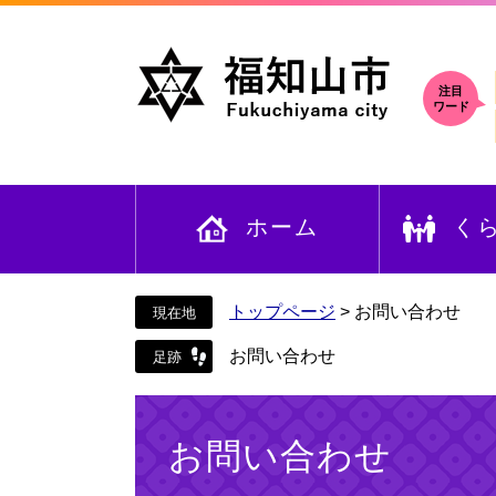
ペ
メ
ー
ニ
ジ
ュ
の
ー
注目
ワード
先
を
頭
飛
で
ば
す
し
ホーム
く
。
て
本
文
へ
トップページ
>
お問い合わせ
お問い合わせ
本
文
お問い合わせ