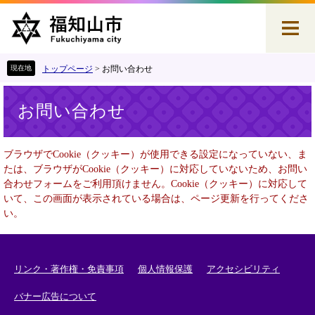
ペ
メ
ー
ニ
ジ
ュ
の
ー
先
を
トップページ
>
お問い合わせ
頭
飛
本
で
ば
お問い合わせ
文
す
し
。
て
本
ブラウザでCookie（クッキー）が使用できる設定になっていない、ま
文
たは、ブラウザがCookie（クッキー）に対応していないため、お問い
へ
合わせフォームをご利用頂けません。Cookie（クッキー）に対応して
いて、この画面が表示されている場合は、ページ更新を行ってくださ
い。
リンク・著作権・免責事項
個人情報保護
アクセシビリティ
バナー広告について