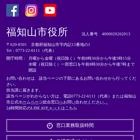
＜
＜
＜
外
外
外
福知山市役所
部
部
部
法人番号 4000020262013
リ
リ
リ
〒620-8501 京都府福知山市字内記13番地の1
ン
ン
ン
Tel：0773-22-6111（代表）
ク
ク
ク
＞
＞
＞
開庁時間：
月曜から金曜（祝日除く）午前8時30分から午後5時15分
水曜（祝日除く）一部窓口を午前8時30分から午後7時まで
開設
お問い合わせは、該当ページの下部にあるお問い合わせから行ってくだ
さい。
担当課に届きます。
該当ページがわからない方は、電話0773-22-6111（代表）または
福知山
市公式ホームページ総合窓口へお問い合わせください。
24時間対応のLINE AIチャットはこちら
＜
外
窓口業務取扱時間
部
リ
ン