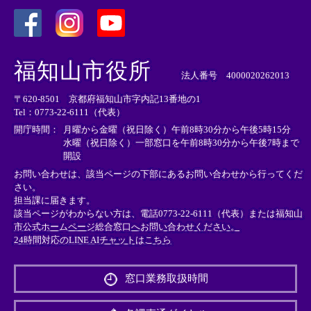
＜
＜
＜
外
外
外
福知山市役所
部
部
部
法人番号 4000020262013
リ
リ
リ
〒620-8501 京都府福知山市字内記13番地の1
ン
ン
ン
Tel：0773-22-6111（代表）
ク
ク
ク
＞
＞
＞
開庁時間：
月曜から金曜（祝日除く）午前8時30分から午後5時15分
水曜（祝日除く）一部窓口を午前8時30分から午後7時まで
開設
お問い合わせは、該当ページの下部にあるお問い合わせから行ってくだ
さい。
担当課に届きます。
該当ページがわからない方は、電話0773-22-6111（代表）または
福知山
市公式ホームページ総合窓口へお問い合わせください。
24時間対応のLINE AIチャットはこちら
＜
外
窓口業務取扱時間
部
リ
ン