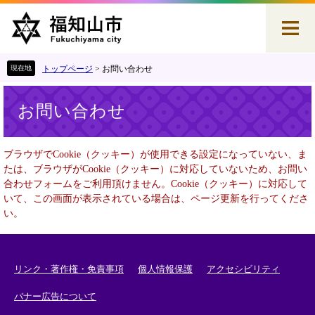
ペ
メ
ー
ニ
ジ
ュ
の
ー
先
を
トップページ
>
お問い合わせ
頭
飛
本
で
ば
お問い合わせ
文
す
し
。
て
本
ブラウザでCookie（クッキー）が使用できる設定になっていない、ま
文
たは、ブラウザがCookie（クッキー）に対応していないため、お問い
へ
合わせフォームをご利用頂けません。Cookie（クッキー）に対応して
いて、この画面が表示されている場合は、ページ更新を行ってくださ
い。
リンク・著作権・免責事項
個人情報保護
アクセシビリティ
バナー広告について