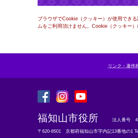
ブラウザでCookie（クッキー）が使用でき
ムをご利用頂けません。Cookie（クッキ
リンク・著作
＜
＜
＜
外
外
外
福知山市役所
法人番号 400
部
部
部
リ
リ
リ
〒620-8501 京都府福知山市字内記13番地の1
T
ン
ン
ン