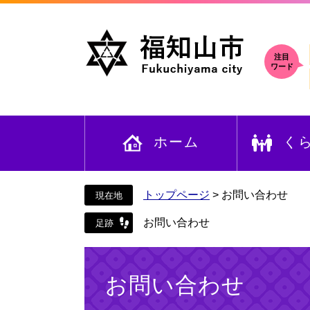
ペ
メ
ー
ニ
ジ
ュ
の
ー
注目
ワード
先
を
頭
飛
で
ば
す
し
ホーム
く
。
て
本
文
へ
トップページ
>
お問い合わせ
お問い合わせ
本
文
お問い合わせ