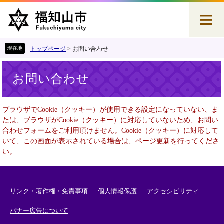
ペ
メ
ー
ニ
ジ
ュ
の
ー
先
を
トップページ
>
お問い合わせ
頭
飛
本
で
ば
お問い合わせ
文
す
し
。
て
本
ブラウザでCookie（クッキー）が使用できる設定になっていない、ま
文
たは、ブラウザがCookie（クッキー）に対応していないため、お問い
へ
合わせフォームをご利用頂けません。Cookie（クッキー）に対応して
いて、この画面が表示されている場合は、ページ更新を行ってくださ
い。
リンク・著作権・免責事項
個人情報保護
アクセシビリティ
バナー広告について