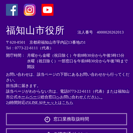
＜
＜
＜
外
外
外
福知山市役所
部
部
部
法人番号 4000020262013
リ
リ
リ
〒620-8501 京都府福知山市字内記13番地の1
ン
ン
ン
Tel：0773-22-6111（代表）
ク
ク
ク
＞
＞
＞
開庁時間：
月曜から金曜（祝日除く）午前8時30分から午後5時15分
水曜（祝日除く）一部窓口を午前8時30分から午後7時まで
開設
お問い合わせは、該当ページの下部にあるお問い合わせから行ってくだ
さい。
担当課に届きます。
該当ページがわからない方は、電話0773-22-6111（代表）または
福知山
市公式ホームページ総合窓口へお問い合わせください。
24時間対応のLINE AIチャットはこちら
＜
外
窓口業務取扱時間
部
リ
ン