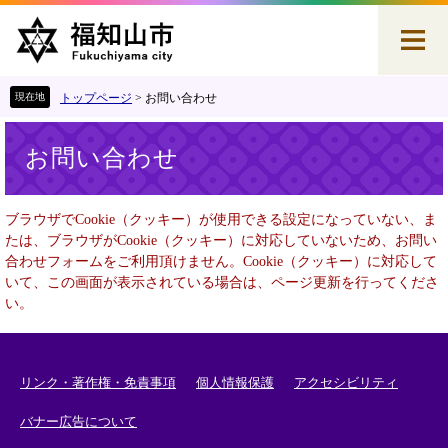
ペ
メ
ー
ニ
ジ
ュ
の
ー
先
を
トップページ
>
お問い合わせ
頭
飛
本
で
ば
お問い合わせ
文
す
し
。
て
本
ブラウザでCookie（クッキー）が使用できる設定になっていない、ま
文
たは、ブラウザがCookie（クッキー）に対応していないため、お問い
へ
合わせフォームをご利用頂けません。Cookie（クッキー）に対応して
いて、この画面が表示されている場合は、ページ更新を行ってくださ
い。
リンク・著作権・免責事項
個人情報保護
アクセシビリティ
バナー広告について