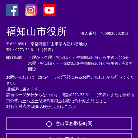
＜
＜
＜
外
外
外
福知山市役所
部
部
部
法人番号 4000020262013
リ
リ
リ
〒620-8501 京都府福知山市字内記13番地の1
ン
ン
ン
Tel：0773-22-6111（代表）
ク
ク
ク
＞
＞
＞
開庁時間：
月曜から金曜（祝日除く）午前8時30分から午後5時15分
水曜（祝日除く）一部窓口を午前8時30分から午後7時まで
開設
お問い合わせは、該当ページの下部にあるお問い合わせから行ってくだ
さい。
担当課に届きます。
該当ページがわからない方は、電話0773-22-6111（代表）または
福知山
市公式ホームページ総合窓口へお問い合わせください。
24時間対応のLINE AIチャットはこちら
＜
外
窓口業務取扱時間
部
リ
ン