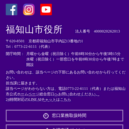
＜
＜
＜
外
外
外
福知山市役所
部
部
部
法人番号 4000020262013
リ
リ
リ
〒620-8501 京都府福知山市字内記13番地の1
ン
ン
ン
Tel：0773-22-6111（代表）
ク
ク
ク
＞
＞
＞
開庁時間：
月曜から金曜（祝日除く）午前8時30分から午後5時15分
水曜（祝日除く）一部窓口を午前8時30分から午後7時まで
開設
お問い合わせは、該当ページの下部にあるお問い合わせから行ってくだ
さい。
担当課に届きます。
該当ページがわからない方は、電話0773-22-6111（代表）または
福知山
市公式ホームページ総合窓口へお問い合わせください。
24時間対応のLINE AIチャットはこちら
＜
外
窓口業務取扱時間
部
リ
ン