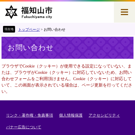
ペ
メ
ー
ニ
ジ
ュ
の
ー
先
を
トップページ
>
お問い合わせ
頭
飛
本
で
ば
お問い合わせ
文
す
し
。
て
本
ブラウザでCookie（クッキー）が使用できる設定になっていない、ま
文
たは、ブラウザがCookie（クッキー）に対応していないため、お問い
へ
合わせフォームをご利用頂けません。Cookie（クッキー）に対応して
いて、この画面が表示されている場合は、ページ更新を行ってくださ
い。
リンク・著作権・免責事項
個人情報保護
アクセシビリティ
バナー広告について