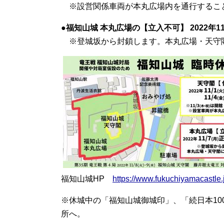
※設営関係車両が本丸広場内を通行するこ
●
福知山城 本丸広場の【立入不可】 2022年11
※登城坂から封鎖します。本丸広場・天守
福知山城HP
https://www.fukuchiyamacastle.
※休城中の「福知山城御城印」、「続日本10
所へ。