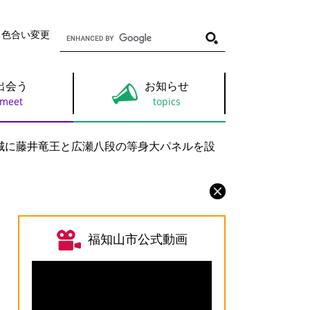
G
・色合い変更
o
o
g
l
出会う
お知らせ
e
カ
ス
タ
ム
城に藤井竜王と広瀬八段の等身大パネルを設
検
索
福知山市公式動画