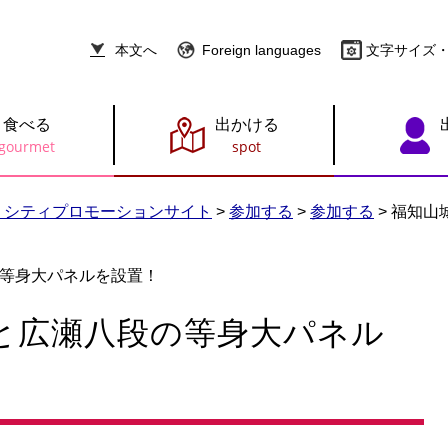
本文へ
Foreign languages
文字サイズ
食べる
出かける
 シティプロモーションサイト
>
参加する
>
参加する
>
福知山
等身大パネルを設置！
と広瀬八段の等身大パネル