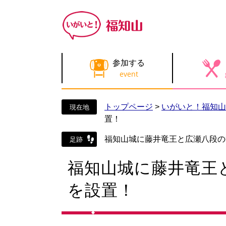
ペ
メ
ー
ニ
ジ
ュ
の
ー
先
を
参加する
頭
飛
で
ば
す
し
。
て
トップページ
>
いがいと！福知山
本
置！
文
へ
福知山城に藤井竜王と広瀬八段の
本
福知山城に藤井竜王
文
を設置！