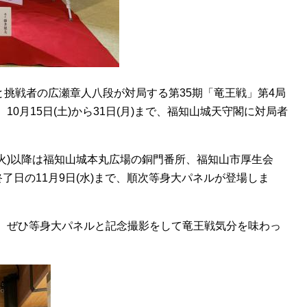
太竜王と挑戦者の広瀬章人八段が対局する第35期「竜王戦」第4局
0月15日(土)から31日(月)まで、福知山城天守閣に対局者
(火)以降は福知山城本丸広場の銅門番所、福知山市厚生会
了日の11月9日(水)まで、順次等身大パネルが登場しま
、ぜひ等身大パネルと記念撮影をして竜王戦気分を味わっ