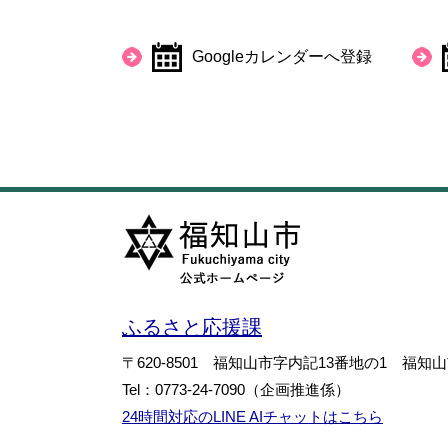
外
部
リ
Googleカレンダーへ登録
ン
ク
＞
ふるさと応援課
〒620-8501
福知山市字内記13番地の1
福知山
Tel：0773-24-7090
（企画推進係）
24時間対応のLINE AIチャットはこちら
＜