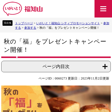
ペ
メ
ー
ニ
ジ
ュ
の
ー
トップページ
>
いがいと！福知山 シティプロモーションサイト
>
参加
先
を
する
>
参加する
>
秋の「福」をプレゼントキャンペーン開催！
頭
飛
で
ば
本
す
し
秋の「福」をプレゼントキャンペー
文
。
て
ン開催！
本
文
へ
ページ内目次
ページID：0060273
更新日：2023年11月2日更新