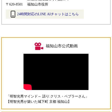
〒620-8501
福知山市役所
24時間対応のLINE AIチャットはこちら
＜
外
部
リ
ン
福知山市公式動画
ク
＞
「明智光秀マインド～ 語り:クリス・ペプラーさん」
【明智光秀が築いた城下町 京都 福知山】