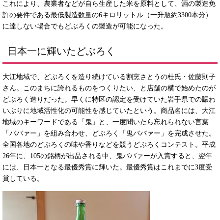
これにより、農業者などが自ら生産した米を原料として、酒の製造免
許の要件である最低製造数量の6キロリットル（一升瓶約3300本分）
に達しない場合でもどぶろくの製造が可能になった。
日本一に輝いたどぶろく
大江地域で、どぶろくを造り続けている割烹さとうの杜氏・佐藤則子
さん。このまちに誇れるものをつくりたい、と店舗の横で始めたのが
どぶろく造りだった。早くに特区の認定を受けていた岩手県での賑わ
いぶりに地域活性化の可能性を感じていたという。商品名には、大江
地域のキーワードである「鬼」と、一度聞いたら忘れられない言葉
「ババァー」を組み合わせ、どぶろく「鬼ババァー」を完成させた。
全国各地のどぶろくの味や香りなどを競うどぶろくコンテスト。平成
26年に、105の銘柄が出品される中、鬼ババァーが入賞すると、翌年
には、日本一となる最優秀賞に輝いた。最優秀賞はこれまでに3度受
賞している。