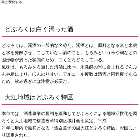
味が変化する。
どぶろくは白く濁った酒
どぶろくは、濁酒の一般的な名称だ。濁酒とは、原料となる米と米麹
と水を発酵させ、こしていない酒のこと。もろみという米や麹などの
固形物が残った状態のため、白くどろどろしている。
風味は、もろみをろ過した清酒に比べ、未発酵の米に含まれるでんぷ
んや糖により、ほんのり甘い。アルコール度数は清酒と同程度である
ため、飲み過ぎには注意が必要だ。
大江地域はどぶろく特区
本市では、酒造事業の規制を緩和してどぶろくによる地域活性化を図
ろうと大江地域で構造改革特別区域計画を策定。平成
21年に府内で最初となる「酒呑童子の里大江どぶろく特区」が国によ
り認定された。