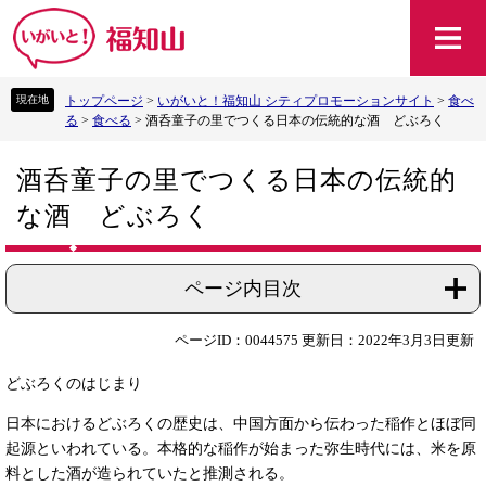
ペ
メ
ー
ニ
ジ
ュ
の
ー
トップページ
>
いがいと！福知山 シティプロモーションサイト
>
食べ
先
を
る
>
食べる
>
酒呑童子の里でつくる日本の伝統的な酒 どぶろく
頭
飛
で
ば
本
す
し
酒呑童子の里でつくる日本の伝統的
文
。
て
な酒 どぶろく
本
文
へ
ページ内目次
ページID：0044575
更新日：2022年3月3日更新
どぶろくのはじまり
日本におけるどぶろくの歴史は、中国方面から伝わった稲作とほぼ同
起源といわれている。本格的な稲作が始まった弥生時代には、米を原
料とした酒が造られていたと推測される。