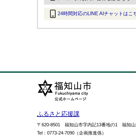
24時間対応のLINE AIチャットはこ
＜
外
部
リ
ン
ク
＞
ふるさと応援課
〒620-8501
福知山市字内記13番地の1
福知山
Tel：0773-24-7090
（企画推進係）