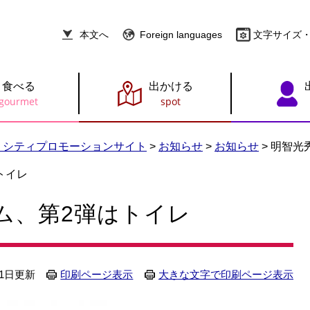
本文へ
Foreign languages
文字サイズ
食べる
出かける
 シティプロモーションサイト
>
お知らせ
>
お知らせ
>
明智光
トイレ
ム、第2弾はトイレ
月1日更新
印刷ページ表示
大きな文字で印刷ページ表示