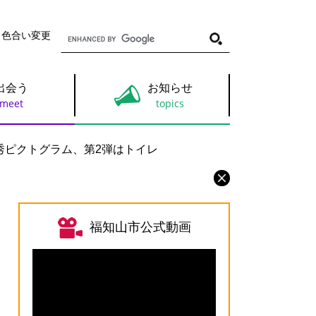
G
・色合い変更
o
o
g
l
出会う
お知らせ
e
カ
ス
タ
ム
秀ピクトグラム、第2弾はトイレ
検
索
福知山市公式動画