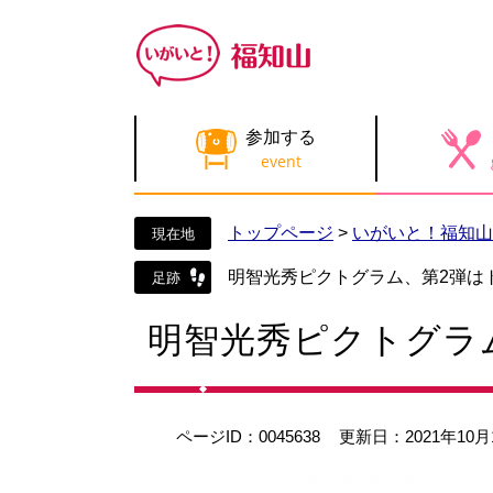
ペ
メ
ー
ニ
ジ
ュ
の
ー
先
を
参加する
頭
飛
で
ば
す
し
。
て
トップページ
>
いがいと！福知山
本
文
明智光秀ピクトグラム、第2弾は
へ
本
明智光秀ピクトグラ
文
ページID：0045638
更新日：2021年10