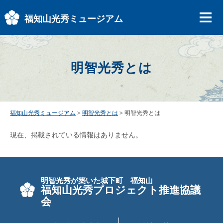
ペ
メ
ー
ニ
福知山光秀ミュージアム
ジ
ュ
の
ー
先
を
頭
飛
明智光秀とは
で
ば
す
し
。
て
本
文
福知山光秀ミュージアム
>
明智光秀とは
>
明智光秀とは
へ
本
現在、掲載されている情報はありません。
文
明智光秀が築いた城下町 福知山
福知山光秀プロジェクト推進協議
会