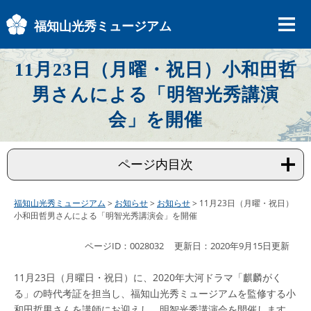
ペ
メ
ー
ニ
福知山光秀ミュージアム
ジ
ュ
の
ー
先
を
11月23日（月曜・祝日）小和田哲
頭
飛
男さんによる「明智光秀講演
で
ば
す
し
会」を開催
。
て
本
文
ページ内目次
へ
福知山光秀ミュージアム
>
お知らせ
>
お知らせ
>
11月23日（月曜・祝日）
小和田哲男さんによる「明智光秀講演会」を開催
本
ページID：0028032
更新日：2020年9月15日更新
文
11月23日（月曜日・祝日）に、2020年大河ドラマ「麒麟がく
る」の時代考証を担当し、福知山光秀ミュージアムを監修する小
和田哲男さんを講師にお迎えし、明智光秀講演会を開催します。