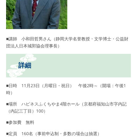
■講師 小和田哲男さん（静岡大学名誉教授・文学博士・公益財
団法人日本城郭協会理事長）
詳細
■日時 11月23日（月曜日・祝日） 午後2時～（開場：午後1
時）
■場所 ハピネスふくちやま4階ホール（京都府福知山市字内記
（内記三丁目）100）
■参加費 無料
■定員 160名（事前申込制・多数の場合は抽選）