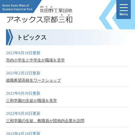
ペ
メ
ー
ニ
ジ
ュ
の
ー
先
を
本
頭
飛
トピックス
文
で
ば
す
し
2023年8月16日更新
。
て
本
市内小学生と中学生が職場を見学
文
へ
2023年2月22日更新
就職希望高校生ワークショップ
2022年9月30日更新
三和学園の生徒が職場を見学
2022年9月30日更新
三和学園の生徒、教職員が団地内企業を訪問
2022年4月19日更新