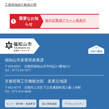
工業団地紹介動画公開
重要なお知
熱中症警戒アラート発表中
らせ
福知山市産業部
産業課
〒620-8501 京都府福知山市字内記13番地の1
Tel：0773-24-7077
京都府商工労働観光部 産業立地課
〒602-8570 京都市上京区下立売通新町西入薮ノ内町
Tel：075-414-4848
リンク・著作権・免責事項
個人情報保護
アクセシビリティ