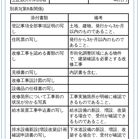
別表3
(第8条関係)
添付書類
備考
登記事項全部事項証明の写
土地、建物。発行から3か月
し
以内のものであること。
住民票の写し
発行から3か月以内のもので
あること。
改修工事を認める書類の写
市街化調整区域にある物件
し
で、建築確認を必要とする改
修工事
見積書の写し
内訳書を含む。
改修工事設計図の写し
設備品の仕様書の写し
改修箇所について工事前の
工事実施箇所が明確に確認で
状況が分かる写真
きるものであること。
給水装置工事申込書の写し
給水設備の新設、増設、改築
する場合で、受付が確認でき
るものであること。
排水設備新設
(増設改築)
計画
下水道設備の新設、増設、改
確認申請書の写し
築する場合で、受付が確認で