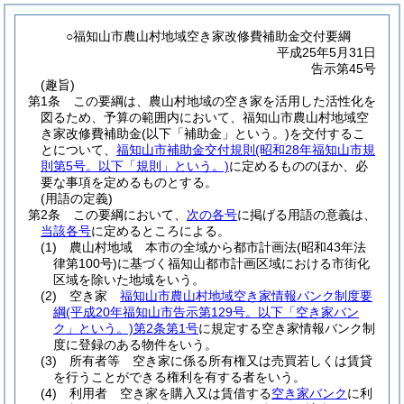
○福知山市農山村地域空き家改修費補助金交付要綱
平成25年5月31日
告示第45号
(趣旨)
第1条
この要綱は、農山村地域の空き家を活用した活性化を
図るため、予算の範囲内において、福知山市農山村地域空
き家改修費補助金
(以下「補助金」という。)
を交付するこ
とについて、
福知山市補助金交付規則
(昭和28年福知山市規
則第5号。以下「規則」という。)
に定めるもののほか、必
要な事項を定めるものとする。
(用語の定義)
第2条
この要綱において、
次の各号
に掲げる用語の意義は、
当該各号
に定めるところによる。
(1)
農山村地域 本市の全域から都市計画法
(昭和43年法
律第100号)
に基づく福知山都市計画区域における市街化
区域を除いた地域をいう。
(2)
空き家
福知山市農山村地域空き家情報バンク制度要
綱
(平成20年福知山市告示第129号。以下「空き家バン
ク」という。)
第2条第1号
に規定する空き家情報バンク制
度に登録のある物件をいう。
(3)
所有者等 空き家に係る所有権又は売買若しくは賃貸
を行うことができる権利を有する者をいう。
(4)
利用者 空き家を購入又は賃借する
空き家バンク
に利