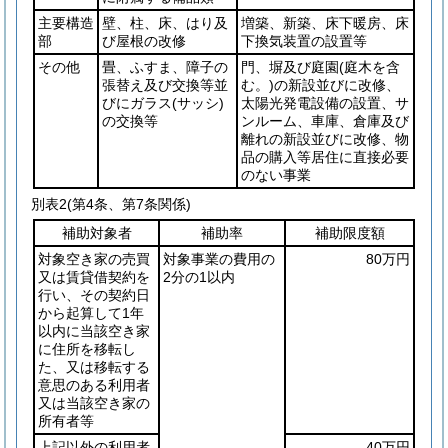
主要構造
壁、柱、床、はり及
増築、新築、床下暖房、床
部
び屋根の改修
下換気装置の設置等
その他
畳、ふすま、障子の
門、塀及び庭園
(庭木を含
張替え及び交換等並
む。)
の新設並びに改修、
びにガラス
(サッシ)
太陽光発電設備の設置、サ
の交換等
ンルーム、車庫、倉庫及び
離れの新設並びに改修、物
品の購入等居住に直接必要
のない事業
別表2
(第4条、第7条関係)
補助対象者
補助率
補助限度額
対象空き家の売買
対象事業の費用の
80万円
又は賃貸借契約を
2分の1以内
行い、その契約日
から起算して1年
以内に当該空き家
に住所を移転し
た、又は移転する
意思のある利用者
又は当該空き家の
所有者等
上記以外の利用者
40万円