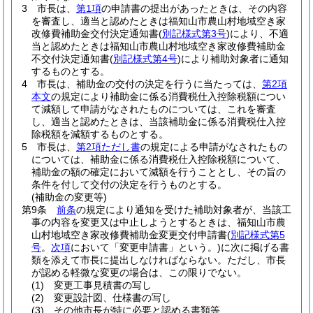
3
市長は、
第1項
の申請書の提出があったときは、その内容
を審査し、適当と認めたときは福知山市農山村地域空き家
改修費補助金交付決定通知書
(
別記様式第3号
)
により、不適
当と認めたときは福知山市農山村地域空き家改修費補助金
不交付決定通知書
(
別記様式第4号
)
により補助対象者に通知
するものとする。
4
市長は、補助金の交付の決定を行うに当たっては、
第2項
本文
の規定により補助金に係る消費税仕入控除税額につい
て減額して申請がなされたものについては、これを審査
し、適当と認めたときは、当該補助金に係る消費税仕入控
除税額を減額するものとする。
5
市長は、
第2項ただし書
の規定による申請がなされたもの
については、補助金に係る消費税仕入控除税額について、
補助金の額の確定において減額を行うこととし、その旨の
条件を付して交付の決定を行うものとする。
(補助金の変更等)
第9条
前条
の規定により通知を受けた補助対象者が、当該工
事の内容を変更又は中止しようとするときは、福知山市農
山村地域空き家改修費補助金変更交付申請書
(
別記様式第5
号
。
次項
において「変更申請書」という。)
に次に掲げる書
類を添えて市長に提出しなければならない。
ただし、市長
が認める軽微な変更の場合は、この限りでない。
(1)
変更工事見積書の写し
(2)
変更設計図、仕様書の写し
(3)
その他市長が特に必要と認める書類等