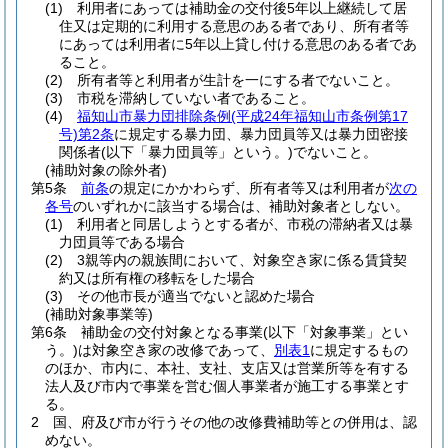
(1)
利用者にあっては補助金の交付後5年以上継続して居
住又は定期的に利用する意思のある者であり、所有者等
にあっては利用者に5年以上貸し付ける意思のある者であ
ること。
(2)
所有者等と利用者が生計を一にする者でないこと。
(3)
市税を滞納していない者であること。
(4)
福知山市暴力団排除条例
(平成24年福知山市条例第17
号)
第2条
に規定する暴力団、暴力団員等又は暴力団密接
関係者
(以下「暴力団員等」という。)
でないこと。
(補助対象の除外者)
第5条
前条
の規定にかかわらず、所有者等又は利用者が
次の
各号
のいずれかに該当する場合は、補助対象者としない。
(1)
利用者と同居しようとする者が、市税の滞納者又は暴
力団員等である場合
(2)
3親等内の親族間において、対象空き家に係る賃貸契
約又は所有権の移転をした場合
(3)
その他市長が適当でないと認めた場合
(補助対象事業等)
第6条
補助金の交付対象となる事業
(以下「対象事業」とい
う。)
は対象空き家の改修であって、
別表1
に規定するもの
のほか、市内に、本社、支社、支店又は営業所等を有する
法人及び市内で事業を営む個人事業者が施工する事業とす
る。
2
国、府及び市が行うその他の改修費補助等との併用は、認
めない。