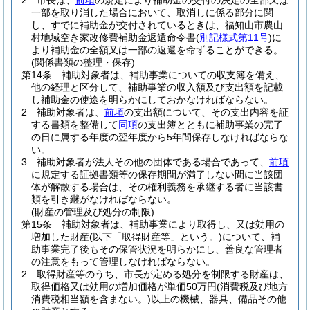
2
市長は、
前項
の規定により補助金の交付の決定の全部又は
一部を取り消した場合において、取消しに係る部分に関
し、すでに補助金が交付されているときは、福知山市農山
村地域空き家改修費補助金返還命令書
(
別記様式第11号
)
に
より補助金の全額又は一部の返還を命ずることができる。
(関係書類の整理・保存)
第14条
補助対象者は、補助事業についての収支簿を備え、
他の経理と区分して、補助事業の収入額及び支出額を記載
し補助金の使途を明らかにしておかなければならない。
2
補助対象者は、
前項
の支出額について、その支出内容を証
する書類を整備して
同項
の支出簿とともに補助事業の完了
の日に属する年度の翌年度から5年間保存しなければならな
い。
3
補助対象者が法人その他の団体である場合であって、
前項
に規定する証拠書類等の保存期間が満了しない間に当該団
体が解散する場合は、その権利義務を承継する者に当該書
類を引き継がなければならない。
(財産の管理及び処分の制限)
第15条
補助対象者は、補助事業により取得し、又は効用の
増加した財産
(以下「取得財産等」という。)
について、補
助事業完了後もその保管状況を明らかにし、善良な管理者
の注意をもって管理しなければならない。
2
取得財産等のうち、市長が定める処分を制限する財産は、
取得価格又は効用の増加価格が単価50万円
(消費税及び地方
消費税相当額を含まない。)
以上の機械、器具、備品その他