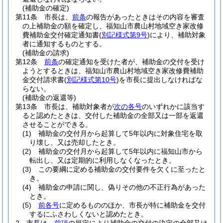
(補助金の確定)
第11条
市長は、
前条
の報告があったときはその内容を審査
の上補助金の額を確定し、福知山市農山村地域空き家改修
費補助金交付確定通知書
(
別記様式第9号
)
により、補助対象
者に通知するものとする。
(補助金の請求)
第12条
前条
の確定通知を受けた者が、補助金の交付を受け
ようとするときは、福知山市農山村地域空き家改修費補助
金交付請求書
(
別記様式第10号
)
を市長に提出しなければな
らない。
(補助金の返還等)
第13条
市長は、補助対象者が
次の各号
のいずれかに該当す
ると認めたときは、交付した補助金の全部又は一部を返還
させることができる。
(1)
補助金の交付月から起算して5年以内に対象住宅を取
り壊し、又は売却したとき。
(2)
補助金の交付月から起算して5年以内に福知山市から
転出し、又は定期的に利用しなくなったとき。
(3)
この要綱に定める補助金の交付要件を欠くに至ったと
き。
(4)
補助金の申請に関し、偽りその他の不正行為があった
とき。
(5)
前各号
に定めるもののほか、市長が特に補助金を交付
するにふさわしくないと認めたとき。