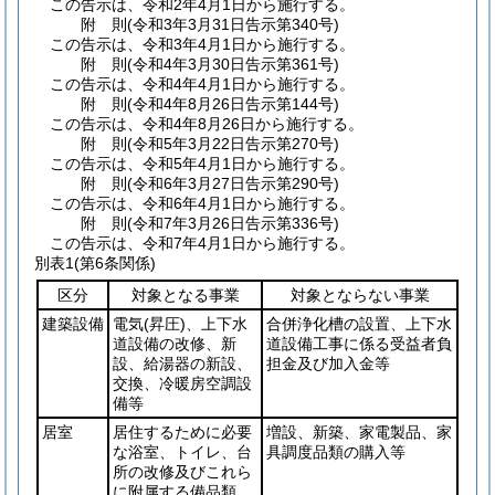
この告示は、令和2年4月1日から施行する。
附
則
(令和3年3月31日
告示第340号)
この告示は、令和3年4月1日から施行する。
附
則
(令和4年3月30日
告示第361号)
この告示は、令和4年4月1日から施行する。
附
則
(令和4年8月26日
告示第144号)
この告示は、令和4年8月26日から施行する。
附
則
(令和5年3月22日
告示第270号)
この告示は、令和5年4月1日から施行する。
附
則
(令和6年3月27日
告示第290号)
この告示は、令和6年4月1日から施行する。
附
則
(令和7年3月26日
告示第336号)
この告示は、令和7年4月1日から施行する。
別表1
(第6条関係)
区分
対象となる事業
対象とならない事業
建築設備
電気
(昇圧)
、上下水
合併浄化槽の設置、上下水
道設備の改修、新
道設備工事に係る受益者負
設、給湯器の新設、
担金及び加入金等
交換、冷暖房空調設
備等
居室
居住するために必要
増設、新築、家電製品、家
な浴室、トイレ、台
具調度品類の購入等
所の改修及びこれら
に附属する備品類