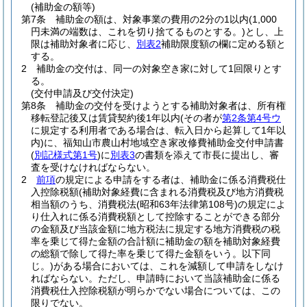
(補助金の額等)
第7条
補助金の額は、対象事業の費用の2分の1以内
(1,000
円未満の端数は、これを切り捨てるものとする。)
とし、上
限は補助対象者に応じ、
別表2
補助限度額の欄に定める額と
する。
2
補助金の交付は、同一の対象空き家に対して1回限りとす
る。
(交付申請及び交付決定)
第8条
補助金の交付を受けようとする補助対象者は、所有権
移転登記後又は賃貸契約後1年以内
(その者が
第2条第4号ウ
に規定する利用者である場合は、転入日から起算して1年以
内)
に、福知山市農山村地域空き家改修費補助金交付申請書
(
別記様式第1号
)
に
別表3
の書類を添えて市長に提出し、審
査を受けなければならない。
2
前項
の規定による申請をする者は、補助金に係る消費税仕
入控除税額
(補助対象経費に含まれる消費税及び地方消費税
相当額のうち、消費税法
(昭和63年法律第108号)
の規定によ
り仕入れに係る消費税額として控除することができる部分
の金額及び当該金額に地方税法に規定する地方消費税の税
率を乗じて得た金額の合計額に補助金の額を補助対象経費
の総額で除して得た率を乗じて得た金額をいう。以下同
じ。)
がある場合においては、これを減額して申請をしなけ
ればならない。
ただし、申請時において当該補助金に係る
消費税仕入控除税額が明らかでない場合については、この
限りでない。