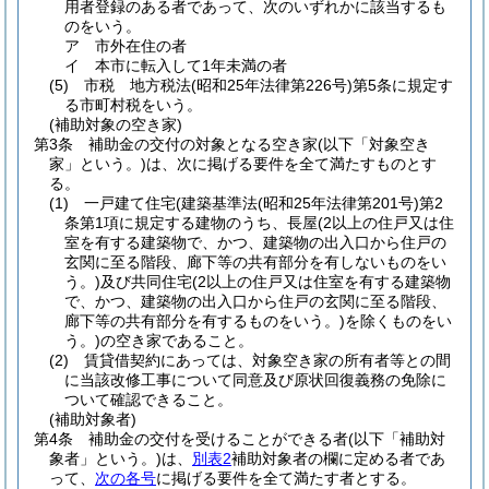
用者登録のある者であって、次のいずれかに該当するも
のをいう。
ア
市外在住の者
イ
本市に転入して1年未満の者
(5)
市税 地方税法
(昭和25年法律第226号)
第5条に規定す
る市町村税をいう。
(補助対象の空き家)
第3条
補助金の交付の対象となる空き家
(以下「対象空き
家」という。)
は、次に掲げる要件を全て満たすものとす
る。
(1)
一戸建て住宅
(建築基準法
(昭和25年法律第201号)
第2
条第1項に規定する建物のうち、長屋
(2以上の住戸又は住
室を有する建築物で、かつ、建築物の出入口から住戸の
玄関に至る階段、廊下等の共有部分を有しないものをい
う。)
及び共同住宅
(2以上の住戸又は住室を有する建築物
で、かつ、建築物の出入口から住戸の玄関に至る階段、
廊下等の共有部分を有するものをいう。)
を除くものをい
う。)
の空き家であること。
(2)
賃貸借契約にあっては、対象空き家の所有者等との間
に当該改修工事について同意及び原状回復義務の免除に
ついて確認できること。
(補助対象者)
第4条
補助金の交付を受けることができる者
(以下「補助対
象者」という。)
は、
別表2
補助対象者の欄に定める者であ
って、
次の各号
に掲げる要件を全て満たす者とする。