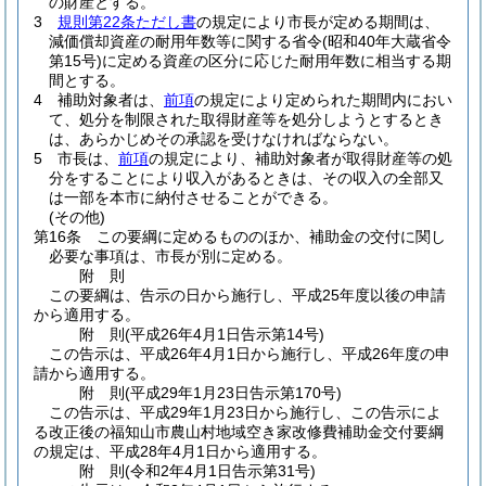
の財産とする。
3
規則第22条ただし書
の規定により市長が定める期間は、
減価償却資産の耐用年数等に関する省令
(昭和40年大蔵省令
第15号)
に定める資産の区分に応じた耐用年数に相当する期
間とする。
4
補助対象者は、
前項
の規定により定められた期間内におい
て、処分を制限された取得財産等を処分しようとするとき
は、あらかじめその承認を受けなければならない。
5
市長は、
前項
の規定により、補助対象者が取得財産等の処
分をすることにより収入があるときは、その収入の全部又
は一部を本市に納付させることができる。
(その他)
第16条
この要綱に定めるもののほか、補助金の交付に関し
必要な事項は、市長が別に定める。
附
則
この要綱は、告示の日から施行し、平成25年度以後の申請
から適用する。
附
則
(平成26年4月1日
告示第14号)
この告示は、平成26年4月1日から施行し、平成26年度の申
請から適用する。
附
則
(平成29年1月23日
告示第170号)
この告示は、平成29年1月23日から施行し、この告示によ
る改正後の福知山市農山村地域空き家改修費補助金交付要綱
の規定は、平成28年4月1日から適用する。
附
則
(令和2年4月1日
告示第31号)