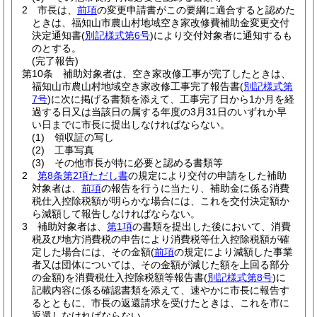
2
市長は、
前項
の変更申請書がこの要綱に適合すると認めた
ときは、福知山市農山村地域空き家改修費補助金変更交付
決定通知書
(
別記様式第6号
)
により交付対象者に通知するも
のとする。
(完了報告)
第10条
補助対象者は、空き家改修工事が完了したときは、
福知山市農山村地域空き家改修工事完了報告書
(
別記様式第
7号
)
に次に掲げる書類を添えて、工事完了日から1か月を経
過する日又は当該日の属する年度の3月31日のいずれか早
い日までに市長に提出しなければならない。
(1)
領収証の写し
(2)
工事写真
(3)
その他市長が特に必要と認める書類等
2
第8条第2項ただし書
の規定により交付の申請をした補助
対象者は、
前項
の報告を行うに当たり、補助金に係る消費
税仕入控除税額が明らかな場合には、これを交付決定額か
ら減額して報告しなければならない。
3
補助対象者は、
第1項
の書類を提出した後において、消費
税及び地方消費税の申告により消費税等仕入控除税額が確
定した場合には、その金額
(
前項
の規定により減額した事業
者又は団体については、その金額が減じた額を上回る部分
の金額)
を消費税仕入控除税額等報告書
(
別記様式第8号
)
に
記載内容に係る確認書類を添えて、速やかに市長に報告す
るとともに、市長の返還請求を受けたときは、これを市に
返還しなければならない。