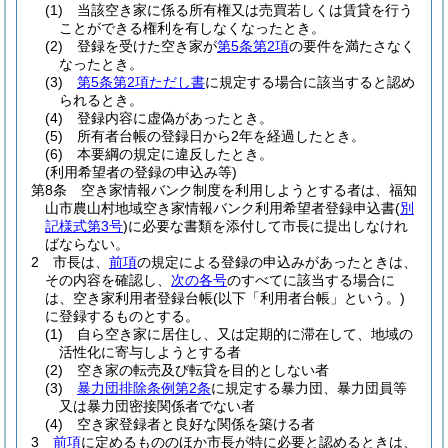
(1)
当該空き家に係る所有権又は売買若しくは賃貸を行う
ことができる権利を有しなくなったとき。
(2)
登録を受けた空き家が
第5条第2項
の要件を満たさなく
なったとき。
(3)
第5条第2項ただし書
に規定する場合に該当すると認め
られるとき。
(4)
登録内容に虚偽があったとき。
(5)
所有者台帳の登録日から2年を経過したとき。
(6)
本要綱の規定に違反したとき。
(利用希望者の登録の申込み等)
第8条
空き家情報バンク制度を利用しようとする者は、福知
山市農山村地域空き家情報バンク利用希望者登録申込書
(
別
記様式第3号
)
に必要な書類を添付して市長に提出しなけれ
ばならない。
2
市長は、
前項
の規定による登録の申込みがあったときは、
その内容を確認し、
次の各号
のすべてに該当する場合に
は、空き家利用者登録台帳
(以下「利用者台帳」という。)
に登録するものとする。
(1)
自ら空き家に居住し、又は定期的に滞在して、地域の
活性化に寄与しようとする者
(2)
空き家の転売及び転貸を目的としない者
(3)
暴力団排除条例第2条
に規定する暴力団、暴力団員等
又は暴力団密接関係者でない者
(4)
空き家登録者と良好な関係を築ける者
3
前項
に定めるもののほか市長が特に必要と認めるときは、