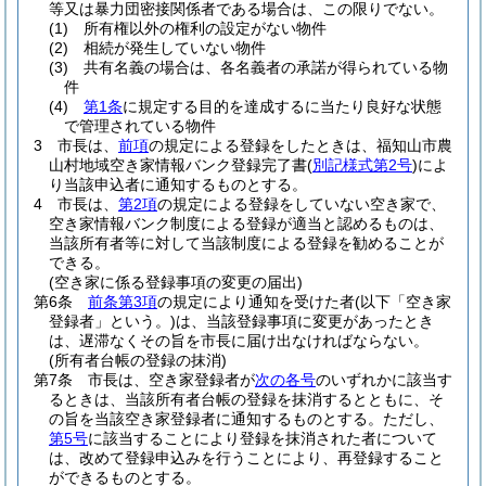
等又は暴力団密接関係者である場合は、この限りでない。
(1)
所有権以外の権利の設定がない物件
(2)
相続が発生していない物件
(3)
共有名義の場合は、各名義者の承諾が得られている物
件
(4)
第1条
に規定する目的を達成するに当たり良好な状態
で管理されている物件
3
市長は、
前項
の規定による登録をしたときは、福知山市農
山村地域空き家情報バンク登録完了書
(
別記様式第2号
)
によ
り当該申込者に通知するものとする。
4
市長は、
第2項
の規定による登録をしていない空き家で、
空き家情報バンク制度による登録が適当と認めるものは、
当該所有者等に対して当該制度による登録を勧めることが
できる。
(空き家に係る登録事項の変更の届出)
第6条
前条第3項
の規定により通知を受けた者
(以下「空き家
登録者」という。)
は、当該登録事項に変更があったとき
は、遅滞なくその旨を市長に届け出なければならない。
(所有者台帳の登録の抹消)
第7条
市長は、空き家登録者が
次の各号
のいずれかに該当す
るときは、当該所有者台帳の登録を抹消するとともに、そ
の旨を当該空き家登録者に通知するものとする。
ただし、
第5号
に該当することにより登録を抹消された者について
は、改めて登録申込みを行うことにより、再登録すること
ができるものとする。