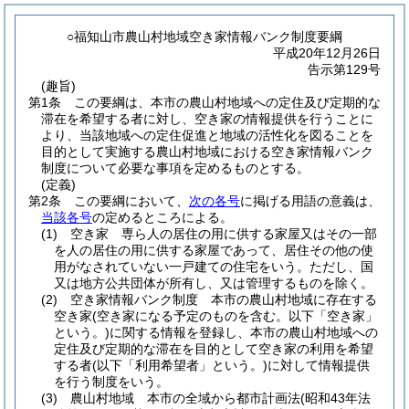
○福知山市農山村地域空き家情報バンク制度要綱
平成20年12月26日
告示第129号
(趣旨)
第1条
この要綱は、本市の農山村地域への定住及び定期的な
滞在を希望する者に対し、空き家の情報提供を行うことに
より、当該地域への定住促進と地域の活性化を図ることを
目的として実施する農山村地域における空き家情報バンク
制度について必要な事項を定めるものとする。
(定義)
第2条
この要綱において、
次の各号
に掲げる用語の意義は、
当該各号
の定めるところによる。
(1)
空き家 専ら人の居住の用に供する家屋又はその一部
を人の居住の用に供する家屋であって、居住その他の使
用がなされていない一戸建ての住宅をいう。
ただし、国
又は地方公共団体が所有し、又は管理するものを除く。
(2)
空き家情報バンク制度 本市の農山村地域に存在する
空き家
(空き家になる予定のものを含む。以下「空き家」
という。)
に関する情報を登録し、本市の農山村地域への
定住及び定期的な滞在を目的として空き家の利用を希望
する者
(以下「利用希望者」という。)
に対して情報提供
を行う制度をいう。
(3)
農山村地域 本市の全域から都市計画法
(昭和43年法