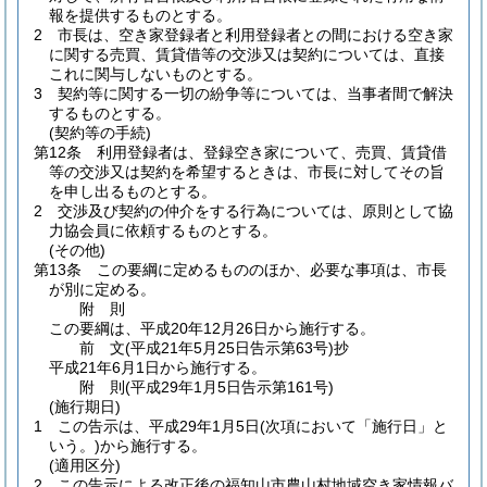
報を提供するものとする。
2
市長は、空き家登録者と利用登録者との間における空き家
に関する売買、賃貸借等の交渉又は契約については、直接
これに関与しないものとする。
3
契約等に関する一切の紛争等については、当事者間で解決
するものとする。
(契約等の手続)
第12条
利用登録者は、登録空き家について、売買、賃貸借
等の交渉又は契約を希望するときは、市長に対してその旨
を申し出るものとする。
2
交渉及び契約の仲介をする行為については、原則として協
力協会員に依頼するものとする。
(その他)
第13条
この要綱に定めるもののほか、必要な事項は、市長
が別に定める。
附
則
この要綱は、平成20年12月26日から施行する。
前
文
(平成21年5月25日
告示第63号)
抄
平成21年6月1日から施行する。
附
則
(平成29年1月5日
告示第161号)
(施行期日)
1
この告示は、平成29年1月5日
(次項において「施行日」と
いう。)
から施行する。
(適用区分)
2
この告示による改正後の福知山市農山村地域空き家情報バ