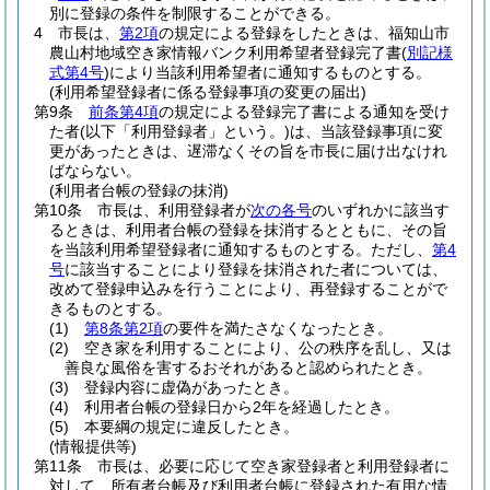
別に登録の条件を制限することができる。
4
市長は、
第2項
の規定による登録をしたときは、福知山市
農山村地域空き家情報バンク利用希望者登録完了書
(
別記様
式第4号
)
により当該利用希望者に通知するものとする。
(利用希望登録者に係る登録事項の変更の届出)
第9条
前条第4項
の規定による登録完了書による通知を受け
た者
(以下「利用登録者」という。)
は、当該登録事項に変
更があったときは、遅滞なくその旨を市長に届け出なけれ
ばならない。
(利用者台帳の登録の抹消)
第10条
市長は、利用登録者が
次の各号
のいずれかに該当す
るときは、利用者台帳の登録を抹消するとともに、その旨
を当該利用希望登録者に通知するものとする。
ただし、
第4
号
に該当することにより登録を抹消された者については、
改めて登録申込みを行うことにより、再登録することがで
きるものとする。
(1)
第8条第2項
の要件を満たさなくなったとき。
(2)
空き家を利用することにより、公の秩序を乱し、又は
善良な風俗を害するおそれがあると認められたとき。
(3)
登録内容に虚偽があったとき。
(4)
利用者台帳の登録日から2年を経過したとき。
(5)
本要綱の規定に違反したとき。
(情報提供等)
第11条
市長は、必要に応じて空き家登録者と利用登録者に
対して、所有者台帳及び利用者台帳に登録された有用な情