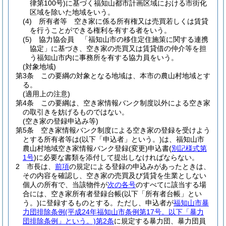
律第100号)
に基づく福知山都市計画区域における市街化
区域を除いた地域をいう。
(4)
所有者等 空き家に係る所有権又は売買若しくは賃貸
を行うことができる権利を有する者をいう。
(5)
協力協会員 「福知山市の移住定住施策に関する連携
協定」に基づき、空き家の売買又は賃貸借の仲介等を担
う福知山市内に事務所を有する協力員をいう。
(対象地域)
第3条
この要綱の対象となる地域は、本市の農山村地域とす
る。
(適用上の注意)
第4条
この要綱は、空き家情報バンク制度以外による空き家
の取引きを妨げるものではない。
(空き家の登録申込み等)
第5条
空き家情報バンク制度による空き家の登録を受けよう
とする所有者等は
(以下「申込者」という。)
は、福知山市
農山村地域空き家情報バンク登録
(変更)
申込書
(
別記様式第
1号
)
に必要な書類を添付して提出しなければならない。
2
市長は、
前項
の規定による登録の申込みがあったときは、
その内容を確認し、空き家の売買及び賃貸を生業としない
個人の所有で、当該物件が
次の各号
のすべてに該当する場
合には、空き家所有者登録台帳
(以下「所有者台帳」とい
う。)
に登録するものとする。
ただし、申込者が
福知山市暴
力団排除条例
(平成24年福知山市条例第17号。以下「暴力
団排除条例」という。)
第2条
に規定する暴力団、暴力団員