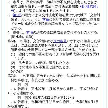
2
市長は、審査の結果、助成金の不交付を決定したときは、
福知山市骨髄ドナー助成金不交付決定通知書
(
別記様式第3
号
)
により申請者に通知するものとする。
3
第1項
の規定により交付決定通知を受けた者
(以下「交付対
象者」という。)
は、
前条
において提出された福知山市骨髄
ドナー助成金交付申請書兼請求書をもって請求をしたもの
とする。
4
市長は、
前項
の請求の後に助成金を交付するものとする。
(助成金の返還)
第6条
市長は、交付対象者が
次の各号
いずれかに該当した場
合は、当該助成金の交付を取り消し、又は既に交付した当
該助成金の全部若しくは一部を返還させることができる。
(1)
虚偽その他不正の行為により当該助成金の交付を受け
たとき。
(2)
法令又はこの要綱に違反したとき。
(3)
その他市長が不適正と認めたとき。
(その他)
第7条
この要綱に定めるもののほか、助成金の交付に関し必
要な事項は、市長が別に定める。
附
則
この告示は、平成27年11月10日から施行し、平成27年4月
1日から適用する。
附
則
(令和2年7月22日
告示第163号)
この告示は、令和2年7月22日から施行し、令和2年4月1日
から適用する。