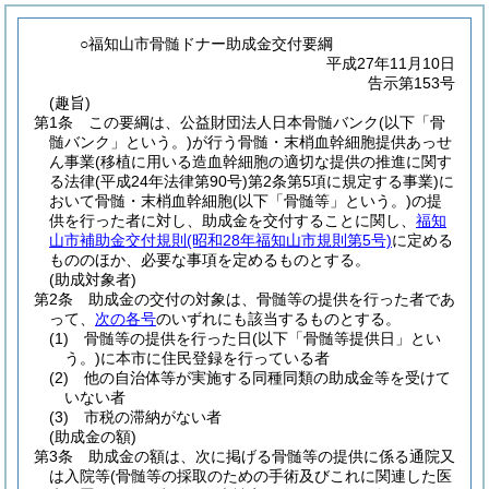
○福知山市骨髄ドナー助成金交付要綱
平成27年11月10日
告示第153号
(趣旨)
第1条
この要綱は、公益財団法人日本骨髄バンク
(以下「骨
髄バンク」という。)
が行う骨髄・末梢血幹細胞提供あっせ
ん事業
(移植に用いる造血幹細胞の適切な提供の推進に関す
る法律
(平成24年法律第90号)
第2条第5項に規定する事業)
に
おいて骨髄・末梢血幹細胞
(以下「骨髄等」という。)
の提
供を行った者に対し、助成金を交付することに関し、
福知
山市補助金交付規則
(昭和28年福知山市規則第5号)
に定める
もののほか、必要な事項を定めるものとする。
(助成対象者)
第2条
助成金の交付の対象は、骨髄等の提供を行った者であ
って、
次の各号
のいずれにも該当するものとする。
(1)
骨髄等の提供を行った日
(以下「骨髄等提供日」とい
う。)
に本市に住民登録を行っている者
(2)
他の自治体等が実施する同種同類の助成金等を受けて
いない者
(3)
市税の滞納がない者
(助成金の額)
第3条
助成金の額は、次に掲げる骨髄等の提供に係る通院又
は入院等
(骨髄等の採取のための手術及びこれに関連した医