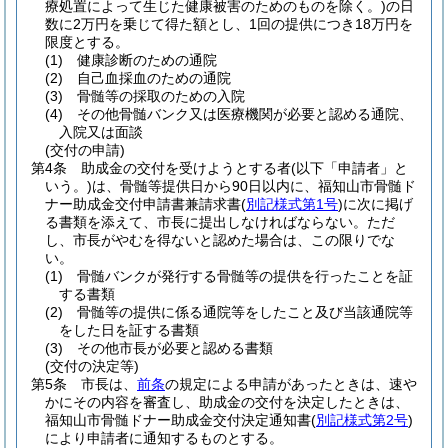
療処置によって生じた健康被害のためのものを除く。)
の日
数に2万円を乗じて得た額とし、1回の提供につき18万円を
限度とする。
(1)
健康診断のための通院
(2)
自己血採血のための通院
(3)
骨髄等の採取のための入院
(4)
その他骨髄バンク又は医療機関が必要と認める通院、
入院又は面談
(交付の申請)
第4条
助成金の交付を受けようとする者
(以下「申請者」と
いう。)
は、骨髄等提供日から90日以内に、福知山市骨髄ド
ナー助成金交付申請書兼請求書
(
別記様式第1号
)
に次に掲げ
る書類を添えて、市長に提出しなければならない。
ただ
し、市長がやむを得ないと認めた場合は、この限りでな
い。
(1)
骨髄バンクが発行する骨髄等の提供を行ったことを証
する書類
(2)
骨髄等の提供に係る通院等をしたこと及び当該通院等
をした日を証する書類
(3)
その他市長が必要と認める書類
(交付の決定等)
第5条
市長は、
前条
の規定による申請があったときは、速や
かにその内容を審査し、助成金の交付を決定したときは、
福知山市骨髄ドナー助成金交付決定通知書
(
別記様式第2号
)
により申請者に通知するものとする。