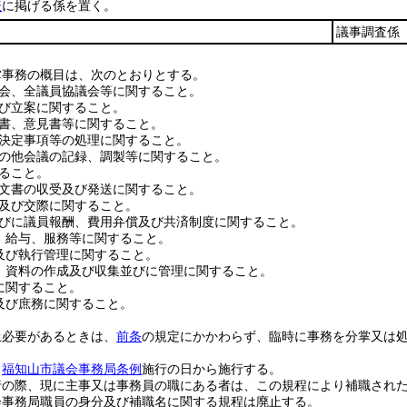
表
に掲げる係を置く。
議事調査係
掌事務の概目は、次のとおりとする。
会、全議員協議会等に関すること。
び立案に関すること。
書、意見書等に関すること。
決定事項等の処理に関すること。
の他会議の記録、調製等に関すること。
ること。
文書の収受及び発送に関すること。
及び交際に関すること。
びに議員報酬、費用弁償及び共済制度に関すること。
、給与、服務等に関すること。
及び執行管理に関すること。
、資料の作成及び収集並びに管理に関すること。
に関すること。
及び庶務に関すること。
上必要があるときは、
前条
の規定にかかわらず、臨時に事務を分掌又は
、
福知山市議会事務局条例
施行の日から施行する。
行の際、現に主事又は事務員の職にある者は、この規程により補職され
会事務局職員の身分及び補職名に関する規程は廃止する。