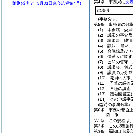
第4条
事務局に
次
附則
(令和7年3月31日議会規程第4号)
総務係
(事務分掌)
第5条
事務局の分
(1)
本会議、委員
(2)
議案の審査及
(3)
請願書、陳情
(4)
議決、選挙、
(5)
会議録及びそ
(6)
傍聴人に関す
(7)
公印の管守、
(8)
議長会、儀式
(9)
議員の身分並
(10)
職員の人事
(11)
予算の調整
(12)
各種の調査
(13)
議会図書室
(14)
その他議事
(臨時の事務分掌)
第6条
事務の都合
附
則
第1条
この規程は
第2条
この規程施
第3条
福知山市議