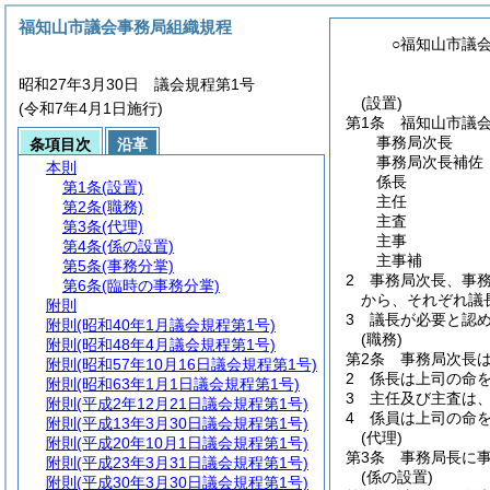
福知山市議会事務局組織規程
○福知山市議
昭和27年3月30日 議会規程第1号
(設置)
(令和7年4月1日施行)
第1条
福知山市議
事務局次長
条項目次
沿革
事務局次長補佐
本則
係長
第1条
(設置)
主任
第2条
(職務)
主査
第3条
(代理)
主事
第4条
(係の設置)
主事補
第5条
(事務分掌)
2
事務局次長、事
第6条
(臨時の事務分掌)
から、それぞれ議
附則
3
議長が必要と認
附則
(昭和40年1月議会規程第1号)
(職務)
附則
(昭和48年4月議会規程第1号)
第2条
事務局次長
附則
(昭和57年10月16日議会規程第1号)
2
係長は上司の命
附則
(昭和63年1月1日議会規程第1号)
3
主任及び主査は
附則
(平成2年12月21日議会規程第1号)
4
係員は上司の命
附則
(平成13年3月30日議会規程第1号)
(代理)
附則
(平成20年10月1日議会規程第1号)
第3条
事務局長に
附則
(平成23年3月31日議会規程第1号)
(係の設置)
附則
(平成30年3月30日議会規程第1号)