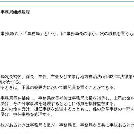
会事務局組織規程
会事務局
(以下「事務局」という。)
に事務局長のほか、次の職員を置くも
務局次長補佐、係長、主任、主査及び主事は地方自治法
(昭和22年法律第6
長が命ずる。
めるときは、予算の範囲内において嘱託員を置くことができる。
は事務局長を補佐し、事務局次長補佐は事務局次長を補佐し、上司の命
を受け、その分掌事務を処理するとともに係員を指揮監督する。
、上司の命を受け、担任事務を処理するとともに、係の分掌事務の一部
を受け、担任事務を処理する。
事故があるときは事務局次長が、事務局長、事務局次長共に事故あると