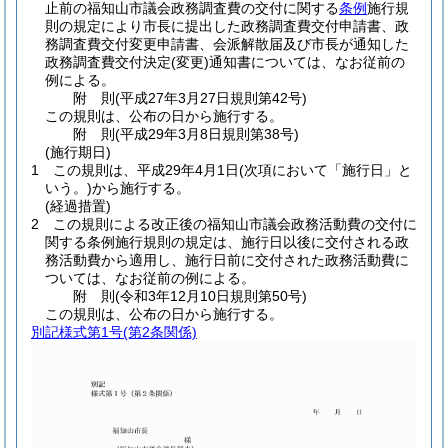
止前の福知山市議会政務調査費の交付に関する
条例
施行規
則の規定により市長に提出した政務調査費交付申請書、政
務調査費交付変更申請書、会派解散届及び市長が通知した
政務調査費交付決定
(変更)
通知書については、なお従前の
例による。
附
則
(平成27年3月27日
規則第42号)
この規則は、公布の日から施行する。
附
則
(平成29年3月8日
規則第38号)
(施行期日)
1
この規則は、平成29年4月1日
(次項において「施行日」と
いう。)
から施行する。
(経過措置)
2
この規則による改正後の福知山市議会政務活動費の交付に
関する条例施行規則の規定は、施行日以後に交付される政
務活動費から適用し、施行日前に交付された政務活動費に
ついては、なお従前の例による。
附
則
(令和3年12月10日
規則第50号)
この規則は、公布の日から施行する。
別記様式第1号
(第2条関係)