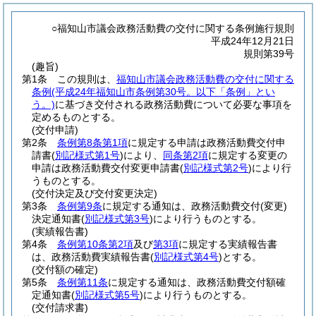
○福知山市議会政務活動費の交付に関する条例施行規則
平成24年12月21日
規則第39号
(趣旨)
第1条
この規則は、
福知山市議会政務活動費の交付に関する
条例
(平成24年福知山市条例第30号。以下「条例」とい
う。)
に基づき交付される政務活動費について必要な事項を
定めるものとする。
(交付申請)
第2条
条例第8条第1項
に規定する申請は政務活動費交付申
請書
(
別記様式第1号
)
により、
同条第2項
に規定する変更の
申請は政務活動費交付変更申請書
(
別記様式第2号
)
により行
うものとする。
(交付決定及び交付変更決定)
第3条
条例第9条
に規定する通知は、政務活動費交付
(変更)
決定通知書
(
別記様式第3号
)
により行うものとする。
(実績報告書)
第4条
条例第10条第2項
及び
第3項
に規定する実績報告書
は、政務活動費実績報告書
(
別記様式第4号
)
とする。
(交付額の確定)
第5条
条例第11条
に規定する通知は、政務活動費交付額確
定通知書
(
別記様式第5号
)
により行うものとする。
(交付請求書)