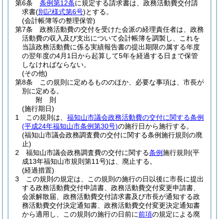
第6条
条例第12条
に規定する請求書は、政務活動費交付請
求書
(
別記様式第6号
)
とする。
(会計帳簿等の整理保管)
第7条
政務活動費の交付を受けた会派の経理責任者は、政務
活動費の収入及び支出について会計帳簿を調製し、これを
当該政務活動費に係る実績報告書の提出期限の属する年度
の翌年度の4月1日から起算して5年を経過する日まで保管
しなければならない。
(その他)
第8条
この規則に定めるもののほか、必要な事項は、市長が
別に定める。
附
則
(施行期日)
1
この規則は、
福知山市議会政務活動費の交付に関する条例
(平成24年福知山市条例第30号)
の施行日から施行する。
(福知山市議会政務調査費の交付に関する条例施行規則の廃
止)
2
福知山市議会政務調査費の交付に関する
条例
施行規則
(平
成13年福知山市規則第11号)
は、廃止する。
(経過措置)
3
この規則の規定は、この規則の施行の日以後に市長に提出
する政務活動費交付申請書、政務活動費交付変更申請書、
会派解散届、政務活動費交付請求書及び市長が通知する政
務活動費交付決定通知書、政務活動費交付変更決定通知書
から適用し、この規則の施行の日前に
前項
の規定による廃