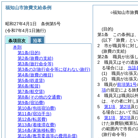
福知山市旅費支給条例
○福知山市旅
昭和27年4月1日 条例第5号
(目的)
(令和7年4月1日施行)
第1条
この条例は
(以下「旅費」とい
条項目次
沿革
2
市が職員等に対
本則
(旅費の支給)
第1条
(目的)
第2条
職員が出張
第2条
(旅費の支給)
2
職員又はその遺
第3条
(旅行命令等)
る場合には、
当該
第3条の2
(旅行命令等に従わない旅行)
(1)
職員が出張又
第4条
(旅費の種目)
(2)
職員が出張又
第5条
(鉄道賃)
3
職員が
前項第1号
第6条
(船賃)
項
の規定による旅
第7条
(航空賃)
4
職員又は職員以
第8条
(その他の交通費)
は、その者に対し
第9条
(宿泊費)
5
第1項
、
第2項
及
第10条
(包括宿泊費)
る場合において当
第11条
(宿泊手当)
6
第1項
、
第2項
及
第12条
(転居費)
けた旅費額
(概算
第13条
(着後滞在費)
の範囲内で市長の
第14条
(家族移転費)
(旅行命令等)
第15条
(教育委員等の費用弁償)