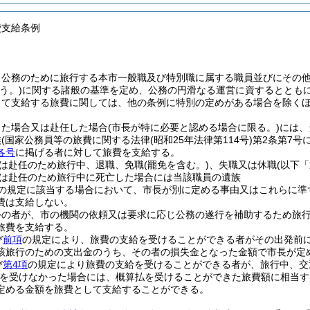
費支給条例
、公務のために旅行する本市一般職及び特別職に属する職員並びにその
う。)
に関する諸般の基準を定め、公務の円滑なる運営に資するととも
して支給する旅費に関しては、他の条例に特別の定めがある場合を除く
した場合又は赴任した場合
(市長が特に必要と認める場合に限る。)
には、
族
(国家公務員等の旅費に関する法律
(昭和25年法律第114号)
第2条第7号
各号
に掲げる者に対して旅費を支給する。
は赴任のため旅行中、退職、免職
(罷免を含む。)
、失職又は休職
(以下
は赴任のため旅行中に死亡した場合には当該職員の遺族
の規定に該当する場合において、市長が別に定める事由又はこれらに準
費は支給しない。
外の者が、市の機関の依頼又は要求に応じ公務の遂行を補助するため旅
旅費を支給する。
び
前項
の規定により、旅費の支給を受けることができる者がその出発前
該旅行のための支出金のうち、その者の損失金となった金額で市長が定
び
第4項
の規定により旅費の支給を受けることができる者が、旅行中、交
払を受けなかった場合には、概算払を受けることができた旅費額に相当す
定める金額を旅費として支給することができる。