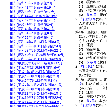
(3)
寝台料金
附則
(昭和40年2月条例第2号)
(4)
座席指定料金
附則
(昭和41年4月条例第19号)
(5)
特別車両料金
附則
(昭和42年2月条例第47号)
(6)
前各号
に掲げ
附則
(昭和44年10月条例第10号)
2
前項第1号
に掲げ
附則
(昭和47年4月条例第14号)
の運賃の額とする
附則
(昭和48年4月条例第8号)
(船賃)
附則
(昭和49年3月条例第47号)
第6条
船賃は、船
附則
(昭和51年4月条例第8号)
において同じ。)
を
附則
(昭和53年4月条例第4号)
うものであって、
附則
(昭和54年7月16日条例第4号)
(1)
運賃
附則
(昭和56年3月31日条例第24号)
(2)
寝台料金
附則
(昭和59年3月31日条例第22号)
(3)
座席指定料金
附則
(昭和60年12月26日条例第15号)
(4)
特別船室料金
附則
(昭和62年3月31日条例第29号)
(5)
前各号
に掲げ
附則
(平成元年3月30日条例第21号)
2
前項第1号
に掲げ
附則
(平成2年3月28日条例第16号)
の運賃の額とする
附則
(平成3年3月25日条例第23号)
(航空賃)
附則
(平成4年3月30日条例第21号)
第7条
航空賃は、
附則
(平成5年7月1日条例第2号)
条
において同じ。)
附則
(平成7年12月25日条例第21号)
ものであって、公
附則
(平成8年3月28日条例第38号)
(1)
運賃
附則
(平成11年3月24日条例第19号)
(2)
座席指定料金
附則
(平成14年3月27日条例第22号)
(3)
前2号
に掲げ
附則
(平成14年6月21日条例第4号)
2
前項第1号
に掲げ
附則
(平成17年12月27日条例第51号)