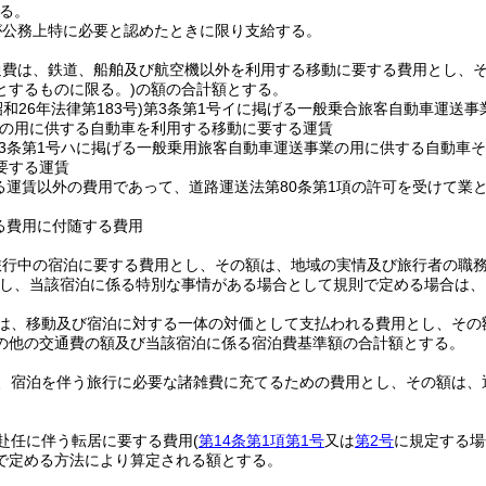
る。
が公務上特に必要と認めたときに限り支給する。
通費は、鉄道、船舶及び航空機以外を利用する移動に要する費用とし、
とするものに限る。)
の額の合計額とする。
昭和26年法律第183号)
第3条第1号イに掲げる一般乗合旅客自動車運送事
の用に供する自動車を利用する移動に要する運賃
3条第1号ハに掲げる一般乗用旅客自動車運送事業の用に供する自動車
要する運賃
る運賃以外の費用であって、道路運送法第80条第1項の許可を受けて業
る費用に付随する費用
旅行中の宿泊に要する費用とし、その額は、地域の実情及び旅行者の職
し、当該宿泊に係る特別な事情がある場合として規則で定める場合は、
は、移動及び宿泊に対する一体の対価として支払われる費用とし、その
の他の交通費の額及び当該宿泊に係る宿泊費基準額の合計額とする。
、宿泊を伴う旅行に必要な諸雑費に充てるための費用とし、その額は、
赴任に伴う転居に要する費用
(
第14条第1項第1号
又は
第2号
に規定する場
で定める方法により算定される額とする。