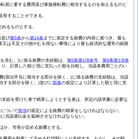
の転居に要する費用及び家族移転費に相当するものを加えるものと
延長することができる。
定めるものとする。
目及び
第5条
から
第14条
までに規定する旅費の内容に基づき、最も
要又は天災その他やむを得ない事情により最も経済的な通常の経路
を含む。)
に係る旅費の支給額は、
第5条第1項各号
、
第6条第1項各
より、計算した額と現に支払った額を比較し、当該各費用ごとのい
費
(宿泊手当に相当する部分を除く。)
に係る旅費の支給額は、当該
当する部分を除く。)
並びに
前条
の規定により計算した額と現に支
の支給を受けた者で精算しようとする者は、所定の請求書に必要な
行について
前項
の規定による旅費の精算をしなければならない。
内に当該過払金を返納させなければならない。
ほか、市長が定める旅費とする。
る費用を勘案して定める打切額により支給する。
ただし、その額