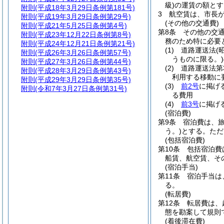
級)
の運賃の額とす
附則
(平成18年3月29日条例第181号)
3
航空賃は、市長
附則
(平成19年3月29日条例第29号)
(その他の交通費)
附則
(平成21年5月25日条例第4号)
第8条
その他の交
附則
(平成23年12月22日条例第8号)
務のため特に必要
附則
(平成24年12月21日条例第21号)
(1)
道路運送法
(
附則
(平成26年3月26日条例第57号)
うものに限る。)
附則
(平成27年3月26日条例第44号)
(2)
道路運送法第
附則
(平成28年3月29日条例第43号)
利用する移動に
附則
(平成29年3月29日条例第35号)
(3)
前2号
に掲げ
附則
(令和7年3月27日条例第31号)
る費用
(4)
前3号
に掲げ
(宿泊費)
第9条
宿泊費は、
う。)
とする。
ただ
(包括宿泊費)
第10条
包括宿泊費
船賃、航空賃、そ
(宿泊手当)
第11条
宿泊手当は
る。
(転居費)
第12条
転居費は、
態を勘案して規則
(着後滞在費)