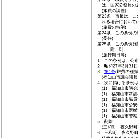
は、国家公務員の
(旅費の調整)
第23条
市長は、こ
れる場合において
(旅費の特例)
第24条
この条例の
(委任)
第25条
この条例施
附
則
(施行期日等)
1
この条例は、公
2
昭和27年3月3
3
第4条
(旅費の種類
(福知山市議会議
4
次に掲げる条例
(1)
福知山市議会
(1)
福知山市常設
(1)
福知山市職員
(1)
福知山市公安
(1)
福知山市選挙
(1)
福知山市警察
5
削除
(三和町、夜久野
6
三和町、夜久野