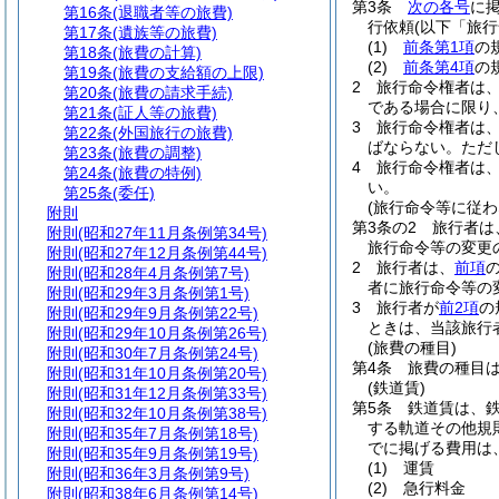
第3条
次の各号
に
第16条
(退職者等の旅費)
行依頼
(以下「旅
第17条
(遺族等の旅費)
(1)
前条第1項
の
第18条
(旅費の計算)
(2)
前条第4項
の
第19条
(旅費の支給額の上限)
2
旅行命令権者は
第20条
(旅費の請求手続)
である場合に限り
第21条
(証人等の旅費)
3
旅行命令権者は
第22条
(外国旅行の旅費)
ばならない。
ただ
第23条
(旅費の調整)
4
旅行命令権者は
第24条
(旅費の特例)
い。
第25条
(委任)
(旅行命令等に従わ
附則
第3条の2
旅行者は
附則
(昭和27年11月条例第34号)
旅行命令等の変更
附則
(昭和27年12月条例第44号)
2
旅行者は、
前項
附則
(昭和28年4月条例第7号)
者に旅行命令等の
附則
(昭和29年3月条例第1号)
3
旅行者が
前2項
の
附則
(昭和29年9月条例第22号)
ときは、当該旅行
附則
(昭和29年10月条例第26号)
(旅費の種目)
附則
(昭和30年7月条例第24号)
第4条
旅費の種目
附則
(昭和31年10月条例第20号)
(鉄道賃)
附則
(昭和31年12月条例第33号)
第5条
鉄道賃は、
附則
(昭和32年10月条例第38号)
する軌道その他規
附則
(昭和35年7月条例第18号)
でに掲げる費用は
附則
(昭和35年9月条例第19号)
(1)
運賃
附則
(昭和36年3月条例第9号)
(2)
急行料金
附則
(昭和38年6月条例第14号)