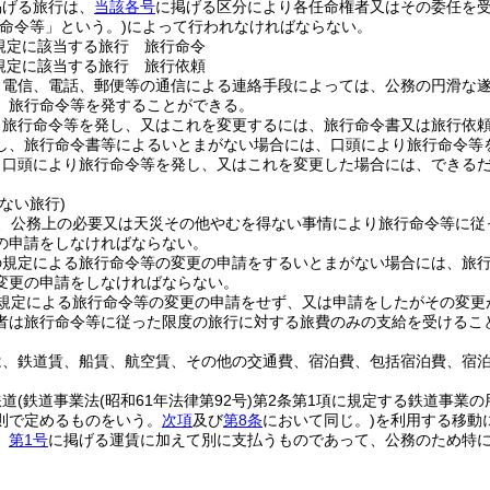
掲げる旅行は、
当該各号
に掲げる区分により各任命権者又はその委任を
行命令等」という。)
によって行われなければならない。
規定に該当する旅行 旅行命令
規定に該当する旅行 旅行依頼
、電信、電話、郵便等の通信による連絡手段によっては、公務の円滑な
、旅行命令等を発することができる。
、旅行命令等を発し、又はこれを変更するには、旅行命令書又は旅行依
し、旅行命令書等によるいとまがない場合には、口頭により旅行命令等
、口頭により旅行命令等を発し、又はこれを変更した場合には、できる
ない旅行)
、公務上の必要又は天災その他やむを得ない事情により旅行命令等に従
の申請をしなければならない。
の規定による旅行命令等の変更の申請をするいとまがない場合には、旅
変更の申請をしなければならない。
規定による旅行命令等の変更の申請をせず、又は申請をしたがその変更
者は旅行命令等に従った限度の旅行に対する旅費のみの支給を受けるこ
は、鉄道賃、船賃、航空賃、その他の交通費、宿泊費、包括宿泊費、宿
鉄道
(鉄道事業法
(昭和61年法律第92号)
第2条第1項に規定する鉄道事業
則で定めるものをいう。
次項
及び
第8条
において同じ。)
を利用する移動
、
第1号
に掲げる運賃に加えて別に支払うものであって、公務のため特に