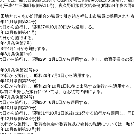
ついては、編入日以後に出発する旅行からこの条例の規定を適用し、編
例
(平成4年三和町条例第11号)
、夜久野町旅費支給条例
(昭和34年夜久野
。
天田地方じんあい処理組合の職員で引き続き福知山市職員に採用された
7年11月
条例第34号)
日から施行し、昭和27年10月20日から適用する。
7年12月
条例第44号)
の日から施行する。
8年4月
条例第7号)
8年4月1日から施行する。
9年3月
条例第1号)
の日から施行し、昭和29年1月1日から適用する。
但し、教育委員会の委
9年9月
条例第22号)
抄
の日から施行し、昭和29年7月1日から適用する。
9年10月
条例第26号)
の日から施行し、昭和29年10月1日以後に出発する旅行から適用する。
0日以前に出発した旅行については、なお従前の例による。
0年7月
条例第24号)
の日から施行し、昭和30年6月1日から適用する。
1年10月
条例第20号)
の日から施行し、昭和31年10月1日以後に出発する旅行から適用し、
1年12月
条例第33号)
抄
の日から施行し、教育委員会の教育長及び委員の報酬については、昭和3
2年10月
条例第38号)
抄