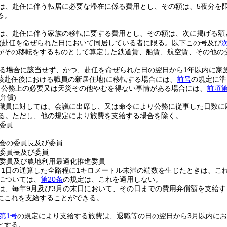
は、赴任に伴う転居に必要な滞在に係る費用とし、その額は、5夜分を
る。
は、赴任に伴う家族の移転に要する費用とし、その額は、次に掲げる額
(赴任を命ぜられた日において同居している者に限る。以下この号及び
がその移転をするものとして算定した鉄道賃、船賃、航空賃、その他の
る場合に該当せず、かつ、赴任を命ぜられた日の翌日から1年以内に家
該赴任後における職員の新居住地)
に移転する場合には、
前号
の規定に準
、公務上の必要又は天災その他やむを得ない事情がある場合には、
前項第
弁償)
職員に対しては、会議に出席し、又は命令により公務に従事した日数に
る。
ただし、他の規定により旅費を支給する場合を除く。
委員
会の委員長及び委員
委員長及び委員
委員及び農地利用最適化推進委員
り1日の通算した全路程に1キロメートル未満の端数を生じたときは、こ
については、
第20条
の規定は、これを適用しない。
は、毎年9月及び3月の末日において、その日までの費用弁償額を支給す
にこれを支給することができる。
第1号
の規定により支給する旅費は、退職等の日の翌日から3月以内に
とする。