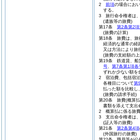
2
前項
の場合にお
する。
3
旅行命令権者は
(遺族等の旅費)
第17条
第2条第2項
(旅費の計算)
第18条
旅費は、旅
経済的な通常の経
又は方法により旅
(旅費の支給額の上
第19条
鉄道賃、船
号
、
第7条第1項各
ずれか少ない額を
2
宿泊費、包括宿
各種目について
第
払った額を比較し
(旅費の請求手続)
第20条
旅費
(概算
書類を添えて支出
2
概算払に係る旅
3
支出命令権者は
(証人等の旅費)
第21条
第2条第4項
(外国旅行の旅費)
第22条
職員等が公