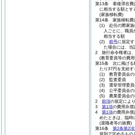
第13条
着後滞在費
に相当する額とす
(家族移転費)
第14条
家族移転費
(1)
赴任の際家族
人ごとに、職員
相当する額
(2)
前号
に規定す
た場合には、当
2
旅行命令権者は
(教育委員等の費用
第15条
次に掲げる
たり37円を支給す
(1)
教育委員会の
(2)
監査委員
(3)
選挙管理委員
(4)
公平委員会の
(5)
農業委員会の
2
前項
の規定によ
3
第1項
の費用弁償
4
第1項
の費用弁償
めたときは、臨時
(退職者等の旅費)
第16条
第2条第2項
規則で定めるもの