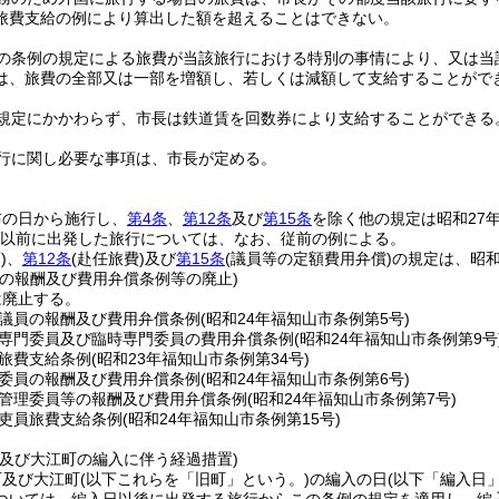
旅費支給の例により算出した額を超えることはできない。
の条例の規定による旅費が当該旅行における特別の事情により、又は当
は、旅費の全部又は一部を増額し、若しくは減額して支給することがで
規定にかかわらず、市長は鉄道賃を回数券により支給することができる
行に関し必要な事項は、市長が定める。
布の日から施行し、
第4条
、
第12条
及び
第15条
を除く他の規定は昭和27
1日以前に出発した旅行については、なお、従前の例による。
)
、
第12条
(赴任旅費)
及び
第15条
(議員等の定額費用弁償)
の規定は、昭和
員の報酬及び費用弁償条例等の廃止)
は廃止する。
議員の報酬及び費用弁償条例
(昭和24年福知山市条例第5号)
専門委員及び臨時専門委員の費用弁償条例
(昭和24年福知山市条例第9号
旅費支給条例
(昭和23年福知山市条例第34号)
委員の報酬及び費用弁償条例
(昭和24年福知山市条例第6号)
管理委員等の報酬及び費用弁償条例
(昭和24年福知山市条例第7号)
吏員旅費支給条例
(昭和24年福知山市条例第15号)
町及び大江町の編入に伴う経過措置)
町及び大江町
(以下これらを「旧町」という。)
の編入の日
(以下「編入日