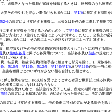
いて、退職等となった職員が家族を移転するときは、転居費のうち家族
、天災その他やむを得ない事情がある場合には、
第1項
に規定する期間を
第2号
の規定により支給する旅費は、出張又は赴任の例に準じて規則で
行に要する実費を弁償するためのものとして
第4条
に規定する旅費の種
路及び方法により旅行した場合によって計算する。
ただし、公務上の必
行し難い場合には、その現によった経路及び方法によって計算する。
限)
賃、航空賃及びその他の交通費
(家族移転費のうちこれらに相当する部分
号
及び
第8条各号
に掲げる各費用について、当該各条及び
前条
の規定に
合計した額とする。
泊費、転居費、着後滞在費
(宿泊手当に相当する部分を除く。)
、家族移転
9条
、
第10条
、
第12条
、
第13条
、
第14条第1項
及び
第22条
(宿泊手当に相
、当該各種目ごとのいずれか少ない額を合計した額とする。
払に係る旅費を含む。)
の支給を受けようとする者及び概算払に係る旅費
命令権者に提出しなければならない。
費の支給を受けた者は、当該旅行を完了した後、所定の期間内に当該旅
、
前項
の規定による精算の結果、過払金があった場合には、所定の期間
の規定により支給する旅費は、他の条例に特別の定めがある場合を除く
務のため外国に旅行する場合の旅費は、市長がその都度当該旅行に要す