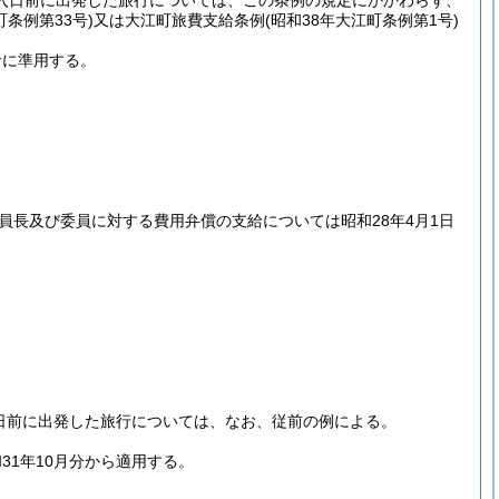
入日前に出発した旅行については、この条例の規定にかかわらず、
町条例第33号)
又は大江町旅費支給条例
(昭和38年大江町条例第1号)
者に準用する。
員長及び委員に対する費用弁償の支給については昭和28年4月1日
同日前に出発した旅行については、なお、従前の例による。
1年10月分から適用する。