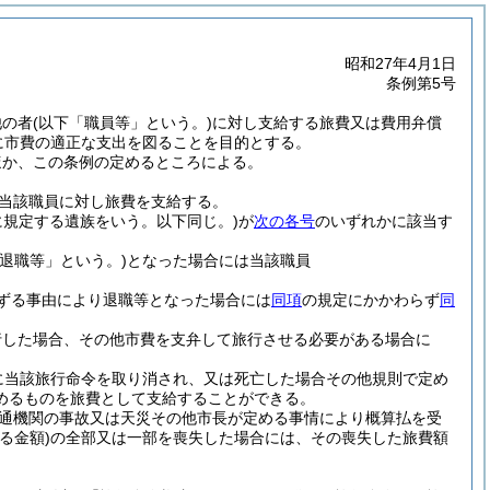
昭和27年4月1日
条例第5号
他の者
(以下「職員等」という。)
に対し支給する旅費又は費用弁償
に市費の適正な支出を図ることを目的とする。
ほか、この条例の定めるところによる。
当該職員に対し旅費を支給する。
に規定する遺族をいう。以下同じ。)
が
次の各号
のいずれかに該当す
「退職等」という。)
となった場合には当該職員
ずる事由により退職等となった場合には
同項
の規定にかかわらず
同
行した場合、その他市費を支弁して旅行させる必要がある場合に
に当該旅行命令を取り消され、又は死亡した場合その他規則で定め
めるものを旅費として支給することができる。
通機関の事故又は天災その他市長が定める事情により概算払を受
る金額)
の全部又は一部を喪失した場合には、その喪失した旅費額