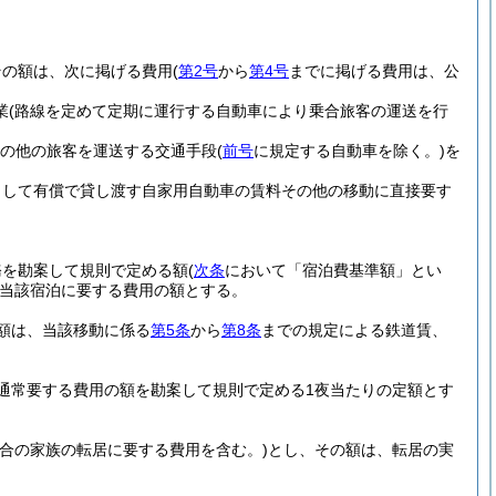
その額は、次に掲げる費用
(
第2号
から
第4号
までに掲げる費用は、公
業
(路線を定めて定期に運行する自動車により乗合旅客の運送を行
その他の旅客を運送する交通手段
(
前号
に規定する自動車を除く。)
を
として有償で貸し渡す自家用自動車の賃料その他の移動に直接要す
務を勘案して規則で定める額
(
次条
において「宿泊費基準額」とい
当該宿泊に要する費用の額とする。
額は、当該移動に係る
第5条
から
第8条
までの規定による鉄道賃、
通常要する費用の額を勘案して規則で定める1夜当たりの定額とす
合の家族の転居に要する費用を含む。)
とし、その額は、転居の実