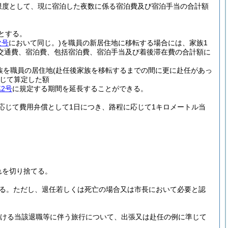
限度として、現に宿泊した夜数に係る宿泊費及び宿泊手当の合計額
とする。
次号
において同じ。)
を職員の新居住地に移転する場合には、家族1
交通費、宿泊費、包括宿泊費、宿泊手当及び着後滞在費の合計額に
族を職員の居住地
(赴任後家族を移転するまでの間に更に赴任があっ
じて算定した額
2号
に規定する期間を延長することができる。
応じて費用弁償として1日につき、路程に応じて1キロメートル当
れを切り捨てる。
る。
ただし、退任若しくは死亡の場合又は市長において必要と認
おける当該退職等に伴う旅行について、出張又は赴任の例に準じて