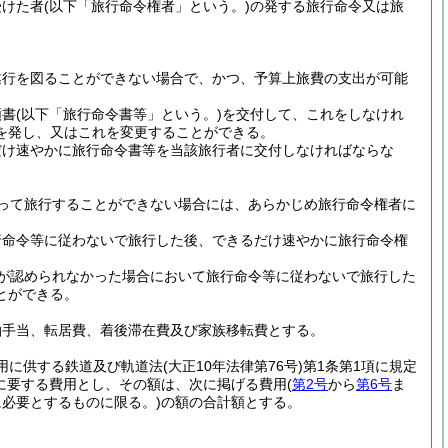
受けた者
(以下「旅行命令権者」という。)
の発する旅行命令又は旅
遂行を図ることができない場合で、かつ、予算上旅費の支出が可能
頼書
(以下「旅行命令書等」という。)
を交付して、これをしなけれ
を発し、又はこれを変更することができる。
だけ速やかに旅行命令書等を当該旅行者に交付しなければならな
って旅行することができない場合には、あらかじめ旅行命令権者に
行命令等に従わないで旅行した後、できるだけ速やかに旅行命令権
が認められなかった場合において旅行命令等に従わないで旅行した
とができる。
泊手当、転居費、着後滞在費及び家族移転費とする。
の用に供する鉄道及び軌道法
(大正10年法律第76号)
第1条第1項に規定
に要する費用とし、その額は、次に掲げる費用
(
第2号
から
第6号
ま
必要とするものに限る。)
の額の合計額とする。