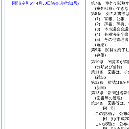
附則
(令和6年4月30日議会規程第1号)
第7条
室外で閲覧す
(室外閲覧ができな
第8条
次の図書等
(1)
官報、公報
(2)
辞書、辞典、
(3)
本市議会会議
(4)
各種法令全書
(5)
その他管理者
(返納)
第9条
閲覧を終了
(弁償)
第10条
閲覧者が図
(分類及び登録)
第11条
図書は、そ
(雑誌)
第12条
雑誌は6か
(新聞)
第13条
新聞は各新
(図書等の管理)
第14条
図書等は、
附
則
この規程は、公布
附
則
(平成2
この規程は、公布