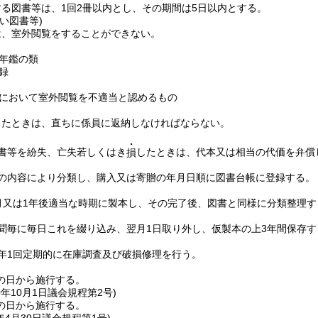
る図書等は、1回2冊以内とし、その期間は5日以内とする。
い図書等)
は、室外閲覧をすることができない。
年鑑の類
録
において室外閲覧を不適当と認めるもの
したときは、直ちに係員に返納しなければならない。
・
書等を紛失、亡失若しくはき
したときは、代本又は相当の代価を弁償
損
の内容により分類し、購入又は寄贈の年月日順に図書台帳に登録する。
月又は1年後適当な時期に製本し、その完了後、図書と同様に分類整理す
聞毎に毎日これを綴り込み、翌月1日取り外し、仮製本の上3年間保存す
年1回定期的に在庫調査及び破損修理を行う。
の日から施行する。
0年10月1日
議会規程第2号)
の日から施行する。