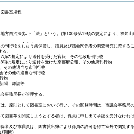
会図書室規程
、地方自治法
(以下「法」という。)
第100条第19項の規定により、福知
・・・
次の刊行物を
集保管し、議員及び議会関係者の調査研究に資する
しゅう
する。
第17項の規定により送付を受けた官報、その他政府刊行物
第18項の規定により送付を受けた京都府公報、その他府刊行物
、その他適当な市刊行物
会その他の適当な刊行物
行物
新聞、雑誌等
議会事務局長が管理する。
覧は、原則として図書室において行い、その閲覧時間は、市議会事務局
いて図書等を閲覧しようとする者は、係員に申し出て承認を受けなけれ
関係者及び市職員は、図書貸出簿により係員の許可を得て室外で閲覧す
び期間)