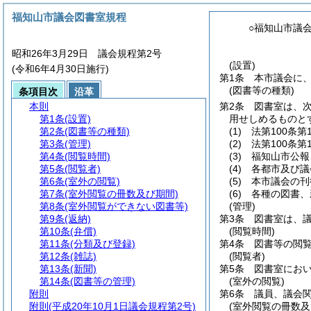
福知山市議会図書室規程
○福知山市議
昭和26年3月29日 議会規程第2号
(設置)
(令和6年4月30日施行)
第1条
本市議会に
(図書等の種類)
条項目次
沿革
本則
第2条
図書室は、
第1条
(設置)
用せしめるものと
第2条
(図書等の種類)
(1)
法第100条
第3条
(管理)
(2)
法第100条
第4条
(閲覧時間)
(3)
福知山市公報
第5条
(閲覧者)
(4)
各都市及び議
第6条
(室外の閲覧)
(5)
本市議会の刊
第7条
(室外閲覧の冊数及び期間)
(6)
各種の図書、
第8条
(室外閲覧ができない図書等)
(管理)
第9条
(返納)
第3条
図書室は、
第10条
(弁償)
(閲覧時間)
第11条
(分類及び登録)
第4条
図書等の閲
第12条
(雑誌)
(閲覧者)
第13条
(新聞)
第5条
図書室にお
第14条
(図書等の管理)
(室外の閲覧)
附則
第6条
議員、議会
附則
(平成20年10月1日議会規程第2号)
(室外閲覧の冊数及