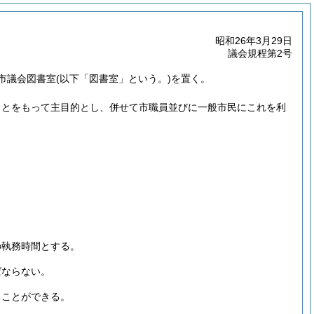
昭和26年3月29日
議会規程第2号
山市議会図書室
(以下「図書室」という。)
を置く。
ことをもって主目的とし、併せて市職員並びに一般市民にこれを利
の執務時間とする。
ばならない。
ることができる。