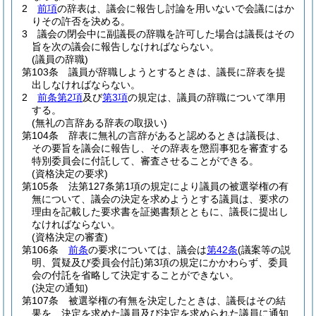
2
前項
の辞表は、議会に報告し討論を用いないで会議にはか
りその許否を決める。
3
議会の閉会中に副議長の辞職を許可した場合は議長はその
旨を次の議会に報告しなければならない。
(議員の辞職)
第103条
議員が辞職しようとするときは、議長に辞表を提
出しなければならない。
2
前条第2項
及び
第3項
の規定は、議員の辞職について準用
する。
(無礼の言辞ある辞表の取扱い)
第104条
辞表に無礼の言辞があると認めるときは議長は、
その要旨を議会に報告し、その辞表を懲罰事犯を審査する
特別委員会に付託して、審査させることができる。
(資格決定の要求)
第105条
法第127条第1項の規定により議員の被選挙権の有
無について、議会の決定を求めようとする議員は、要求の
理由を記載した要求書を証拠書類とともに、議長に提出し
なければならない。
(資格決定の審査)
第106条
前条
の要求については、議会は
第42条
(議案等の説
明、質疑及び委員会付託)
第3項の規定にかかわらず、委員
会の付託を省略して決定することができない。
(決定の通知)
第107条
被選挙権の有無を決定したときは、議長はその結
果を、決定を求めた議員及び決定を求められた議員に通知