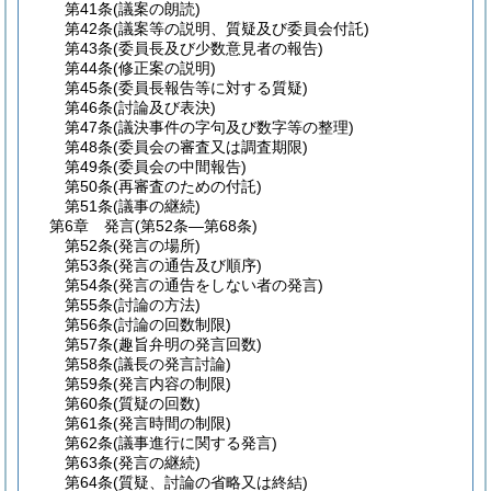
第41条
(議案の朗読)
第42条
(議案等の説明、質疑及び委員会付託)
第43条
(委員長及び少数意見者の報告)
第44条
(修正案の説明)
第45条
(委員長報告等に対する質疑)
第46条
(討論及び表決)
第47条
(議決事件の字句及び数字等の整理)
第48条
(委員会の審査又は調査期限)
第49条
(委員会の中間報告)
第50条
(再審査のための付託)
第51条
(議事の継続)
第6章
発言
(第52条―第68条)
第52条
(発言の場所)
第53条
(発言の通告及び順序)
第54条
(発言の通告をしない者の発言)
第55条
(討論の方法)
第56条
(討論の回数制限)
第57条
(趣旨弁明の発言回数)
第58条
(議長の発言討論)
第59条
(発言内容の制限)
第60条
(質疑の回数)
第61条
(発言時間の制限)
第62条
(議事進行に関する発言)
第63条
(発言の継続)
第64条
(質疑、討論の省略又は終結)