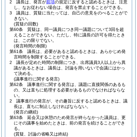
2
議長は、発言が
前項
の規定に反すると認めるときは、注意
し、なお従わない場合は、発言を禁止することができる。
3
議員は、質疑に当たっては、自己の意見をのべることがで
きない。
(質疑の回数)
第60条
質疑は、同一議員につき同一議題について3回を超
えることができない。
ただし、特に議長の許可を得たとき
は、この限りでない。
(発言時間の制限)
第61条
議長は、必要があると認めるときは、あらかじめ発
言時間を制限することができる。
2
議長が定めた時間の制限につき、出席議員3人以上から異
議があるときは、議長は、討論を用いないで会議にはかっ
て決める。
(議事進行に関する発言)
第62条
議事進行に関する発言は、議題に直接関係のあるも
の、又は直ちに処理する必要があるものでなければならな
い。
2
議事進行の発言が、その趣旨に反すると認めるときは、議
長は、直ちに制止しなければならない。
(発言の継続)
第63条
延会又は休憩のため発言が終らなかった議員は、更
にその議事を始めたときは、前の発言を続けることができ
る。
(質疑、討論の省略又は終結)