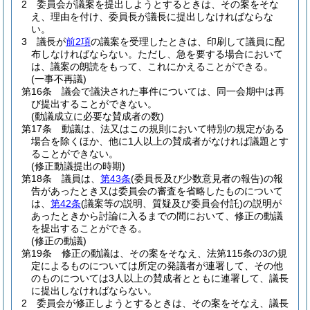
2
委員会が議案を提出しようとするときは、その案をそな
え、理由を付け、委員長が議長に提出しなければならな
い。
3
議長が
前2項
の議案を受理したときは、印刷して議員に配
布しなければならない。
ただし、急を要する場合において
は、議案の朗読をもって、これにかえることができる。
(一事不再議)
第16条
議会で議決された事件については、同一会期中は再
び提出することができない。
(動議成立に必要な賛成者の数)
第17条
動議は、法又はこの規則において特別の規定がある
場合を除くほか、他に1人以上の賛成者がなければ議題とす
ることができない。
(修正動議提出の時期)
第18条
議員は、
第43条
(委員長及び少数意見者の報告)
の報
告があったとき又は委員会の審査を省略したものについて
は、
第42条
(議案等の説明、質疑及び委員会付託)
の説明が
あったときから討論に入るまでの間において、修正の動議
を提出することができる。
(修正の動議)
第19条
修正の動議は、その案をそなえ、法第115条の3の規
定によるものについては所定の発議者が連署して、その他
のものについては3人以上の賛成者とともに連署して、議長
に提出しなければならない。
2
委員会が修正しようとするときは、その案をそなえ、議長