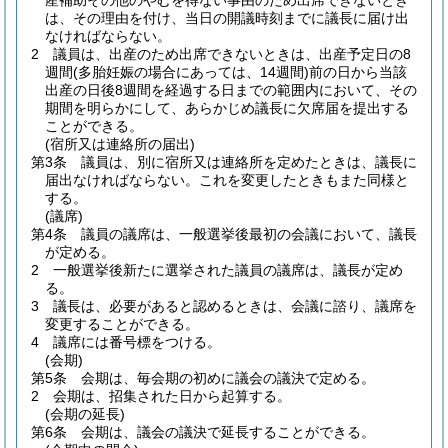
産補助その他のやむを得ない事由のため出席できないとき
は、その理由を付け、当日の開議時刻までに議長に届け出
なければならない。
2
議員は、出産のため出席できないときは、出産予定日の8
週間
(多胎妊娠の場合にあっては、14週間)
前の日から当該
出産の日後8週間を経過する日までの範囲内において、その
期間を明らかにして、あらかじめ議長に欠席届を提出する
ことができる。
(宿所又は連絡所の届出)
第3条
議員は、別に宿所又は連絡所を定めたときは、議長に
届出なければならない。
これを変更したときもまた同様と
する。
(議席)
第4条
議員の議席は、一般選挙後最初の会議において、議長
が定める。
2
一般選挙後新たに選挙された議員の議席は、議長が定め
る。
3
議長は、必要があると認めるときは、会議に諮り、議席を
変更することができる。
4
議席には番号標をつける。
(会期)
第5条
会期は、毎会期の初めに議会の議決で定める。
2
会期は、招集された日から起算する。
(会期の延長)
第6条
会期は、議会の議決で延長することができる。