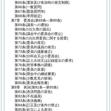
第65条
(選挙及び表決時の発言制限)
第66条
(一般質問)
第67条
(緊急質問等)
第68条
(準用規定)
第7章
委員会
(第69条―第80条)
第69条
(議長への通知)
第69条の2
(欠席の届出)
第70条
(議会中の委員会の禁止)
第70条の2
(出席委員に関する措置)
第71条
(委員の発言)
第72条
(委員外議員の発言)
第73条
(委員の議案修正)
第74条
(分科会又は小委員会)
第75条
(証人出頭又は記録提出の要求)
第76条
(所管事務の調査)
第77条
(委員の派遣)
第78条
(閉会中の継続審査)
第79条
(少数意見の留保)
第80条
(委員会報告書)
第8章
表決
(第81条―第93条)
第81条
(表決問題の宣告)
第82条
(不在議員)
第83条
(表決義務)
第84条
(訂正及び条件の禁止)
第85条
(起立による表決)