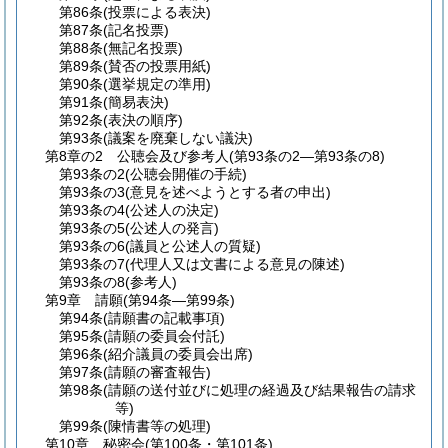
第86条
(投票による表決)
第87条
(記名投票)
第88条
(無記名投票)
第89条
(賛否の投票用紙)
第90条
(選挙規定の準用)
第91条
(簡易表決)
第92条
(表決の順序)
第93条
(議案を廃棄しない議決)
第8章の2
公聴会及び参考人
(第93条の2―第93条の8)
第93条の2
(公聴会開催の手続)
第93条の3
(意見を述べようとする者の申出)
第93条の4
(公述人の決定)
第93条の5
(公述人の発言)
第93条の6
(議員と公述人の質疑)
第93条の7
(代理人又は文書による意見の陳述)
第93条の8
(参考人)
第9章
請願
(第94条―第99条)
第94条
(請願書の記載事項)
第95条
(請願の委員会付託)
第96条
(紹介議員の委員会出席)
第97条
(請願の審査報告)
第98条
(請願の送付並びに処理の経過及び結果報告の請求
等)
第99条
(陳情書等の処理)
第10章
秘密会
(第100条・第101条)