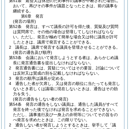
第51条
延会又は休憩のため事件の議事が中断された場合に
おいて、再びその事件が議題となったときは、前の議事を
継続する。
第6章
発言
(発言の場所)
第52条
発言は、すべて議長の許可を得た後、質疑及び質問
は質問席で、その他の場合は登壇してしなければならな
い。
ただし、発言が極めて簡単な場合又は特に議長が許可
したときは、議席で発言することができる。
2
議長は、議席で発言する議員を登壇させることができる。
(発言の通告及び順序)
第53条
会議において発言しようとする者は、あらかじめ議
長に発言通告書を提出しなければならない。
2
発言通告書には、質疑についてはその要旨、討論について
は反対又は賛成の別を記載しなければならない。
3
発言の順序は議長が定める。
4
通告した者が欠席し、又は発言の順位に当たっても発言し
ないとき若しくは議場に現在しないときは、通告はその効
力を失う。
(発言の通告をしない者の発言)
第54条
発言の通告をしない議員は、通告した議員がすべて
発言を終った後でなければ発言を求めることができない。
ただし、議事進行及び一身上の弁明等についてその旨をの
べ発言を求めたときは、この限りでない。
2
通告しない者が発言しようとするときは、挙手して「議