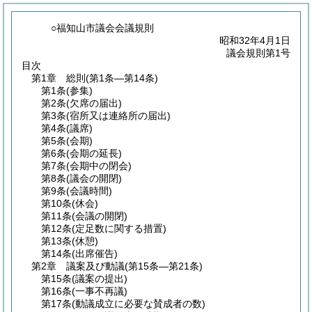
○福知山市議会会議規則
昭和32年4月1日
議会規則第1号
目次
第1章
総則
(第1条―第14条)
第1条
(参集)
第2条
(欠席の届出)
第3条
(宿所又は連絡所の届出)
第4条
(議席)
第5条
(会期)
第6条
(会期の延長)
第7条
(会期中の閉会)
第8条
(議会の開閉)
第9条
(会議時間)
第10条
(休会)
第11条
(会議の開閉)
第12条
(定足数に関する措置)
第13条
(休憩)
第14条
(出席催告)
第2章
議案及び動議
(第15条―第21条)
第15条
(議案の提出)
第16条
(一事不再議)
第17条
(動議成立に必要な賛成者の数)