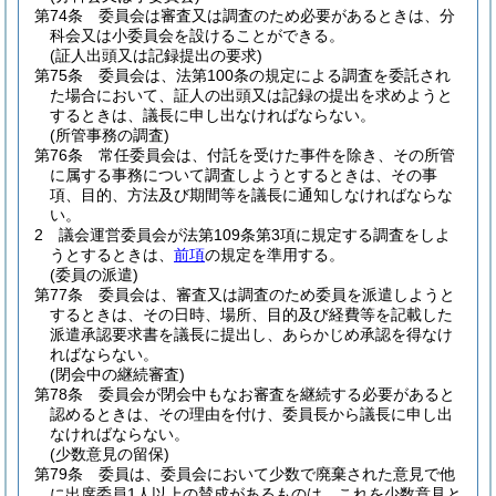
第74条
委員会は審査又は調査のため必要があるときは、分
科会又は小委員会を設けることができる。
(証人出頭又は記録提出の要求)
第75条
委員会は、法第100条の規定による調査を委託され
た場合において、証人の出頭又は記録の提出を求めようと
するときは、議長に申し出なければならない。
(所管事務の調査)
第76条
常任委員会は、付託を受けた事件を除き、その所管
に属する事務について調査しようとするときは、その事
項、目的、方法及び期間等を議長に通知しなければならな
い。
2
議会運営委員会が法第109条第3項に規定する調査をしよ
うとするときは、
前項
の規定を準用する。
(委員の派遣)
第77条
委員会は、審査又は調査のため委員を派遣しようと
するときは、その日時、場所、目的及び経費等を記載した
派遣承認要求書を議長に提出し、あらかじめ承認を得なけ
ればならない。
(閉会中の継続審査)
第78条
委員会が閉会中もなお審査を継続する必要があると
認めるときは、その理由を付け、委員長から議長に申し出
なければならない。
(少数意見の留保)
第79条
委員は、委員会において少数で廃棄された意見で他
に出席委員1人以上の賛成があるものは、これを少数意見と