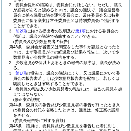
2
委員会提出の議案は、委員会に付託しない。
ただし、議長
が必要があると認めるときは、議会の議決で、議会運営委
員会に係る議案は議会運営委員会に、常任委員会又は特別
委員会に係る議案は常任委員会又は特別委員会に付託する
ことができる。
3
前2項
における提出者の説明及び
第1項
における委員会の
付託は、議会の議決で省略することができる。
(委員長及び少数意見者の報告)
第43条
委員会が審査又は調査をした事件が議題となったと
きは、まず委員長がその経過及び結果を報告し、次いで少
数意見者が少数意見の報告をする。
2
少数意見が2個以上あるときの報告の順序は、議長が決め
る。
3
第1項
の報告は、議会の議決により、又は議長において委
員会の報告書若しくは少数意見報告書を配布し、若しくは
朗読したときは省略することができる。
4
委員長の報告及び少数意見者の報告には、自己の意見を加
えてはならない。
(修正案の説明)
第44条
委員長の報告及び少数意見者の報告が終ったとき又
は委員会の付託を省略したときは、議長は、修正案の説明
をさせる。
(委員長報告等に対する質疑)
第45条
議員は、委員長及び少数意見を報告した者に対し、