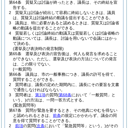
第64条
質疑又は討論が終ったとき、議長は、その終結を宣
告する。
2
質疑又は討論が続出して容易に終結しないときは、議員
は、質疑又は討論終結の動議を提出することができる。
3
議員は、特に必要があると認めるときは、質疑又は討論省
略の動議を提出することができる。
4
質疑若しくは討論終結の動議又は質疑若しくは討論省略の
動議については、議長は、討論を用いないで会議にはかっ
て決める。
(選挙及び表決時の発言制限)
第65条
選挙及び表決の宣告後は、何人も発言を求めること
ができない。
ただし、選挙及び表決の方法についての発言
は、この限りでない。
(一般質問)
第66条
議員は、市の一般事務につき、議長の許可を得て、
質問することができる。
2
質問者は、議長の定めた期間内に、議長にその要旨を文書
で通告しなければならない。
3
質問者は、
第1項
の質問
(
第68条
において「一般質問」と
いう。)
の方法は、一問一答方式とする。
(緊急質問等)
第67条
質問が緊急を要するとき、その他真にやむを得ない
と認められるときは、
前条
の規定にかかわらず、議会の同
意を得て質問することができる。
2
前項
の質問
(
次条
において「緊急質問等」という。)
がその