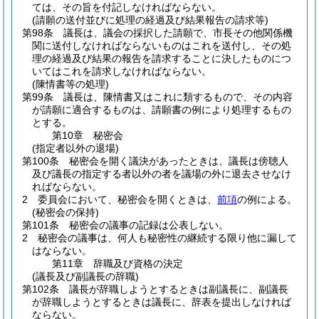
ては、その旨を付記しなければならない。
(請願の送付並びに処理の経過及び結果報告の請求等)
第98条
議長は、議会の採択した請願で、市長その他関係機
関に送付しなければならないものはこれを送付し、その処
理の経過及び結果の報告を請求することに決したものにつ
いてはこれを請求しなければならない。
(陳情書等の処理)
第99条
議長は、陳情書又はこれに類するもので、その内容
が請願に適合するものは、請願書の例により処理するもの
とする。
第10章
秘密会
(指定者以外の退場)
第100条
秘密会を開く議決があったときは、議長は傍聴人
及び議長の指定する者以外の者を議場の外に退去させなけ
ればならない。
2
委員会において、秘密会を開くときは、
前項
の例による。
(秘密会の保持)
第101条
秘密会の議事の記録は公表しない。
2
秘密会の議事は、何人も秘密性の継続する限り他に漏して
はならない。
第11章
辞職及び資格の決定
(議長及び副議長の辞職)
第102条
議長が辞職しようとするときは副議長に、副議長
が辞職しようとするときは議長に、辞表を提出しなければ
ならない。