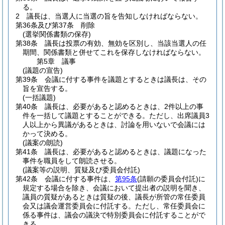
る。
2
議長は、当選人に当選の旨を告知しなければならない。
第36条及び第37条
削除
(選挙関係書類の保存)
第38条
議長は投票の有効、無効を区別し、当該当選人の任
期間、関係書類と併せてこれを保存しなければならない。
第5章
議事
(議題の宣告)
第39条
会議に付する事件を議題とするときは議長は、その
旨を宣告する。
(一括議題)
第40条
議長は、必要があると認めるときは、2件以上の事
件を一括して議題とすることができる。
ただし、出席議員3
人以上から異議があるときは、討論を用いないで会議には
かって決める。
(議案の朗読)
第41条
議長は、必要があると認めるときは、議題になった
事件を職員をして朗読させる。
(議案等の説明、質疑及び委員会付託)
第42条
会議に付する事件は、
第95条
(請願の委員会付託)
に
規定する場合を除き、会議において提出者の説明を聞き、
議員の質疑があるときは質疑の後、議長が所管の常任委員
会又は議会運営委員会に付託する。
ただし、常任委員会に
係る事件は、議会の議決で特別委員会に付託することがで
きる。