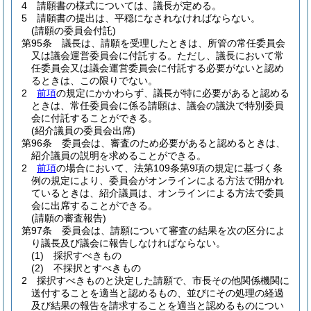
4
請願書の様式については、議長が定める。
5
請願書の提出は、平穏になされなければならない。
(請願の委員会付託)
第95条
議長は、請願を受理したときは、所管の常任委員会
又は議会運営委員会に付託する。
ただし、議長において常
任委員会又は議会運営委員会に付託する必要がないと認め
るときは、この限りでない。
2
前項
の規定にかかわらず、議長が特に必要があると認める
ときは、常任委員会に係る請願は、議会の議決で特別委員
会に付託することができる。
(紹介議員の委員会出席)
第96条
委員会は、審査のため必要があると認めるときは、
紹介議員の説明を求めることができる。
2
前項
の場合において、法第109条第9項の規定に基づく条
例の規定により、委員会がオンラインによる方法で開かれ
ているときは、紹介議員は、オンラインによる方法で委員
会に出席することができる。
(請願の審査報告)
第97条
委員会は、請願について審査の結果を次の区分によ
り議長及び議会に報告しなければならない。
(1)
採択すべきもの
(2)
不採択とすべきもの
2
採択すべきものと決定した請願で、市長その他関係機関に
送付することを適当と認めるもの、並びにその処理の経過
及び結果の報告を請求することを適当と認めるものについ