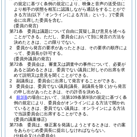
の規定に基づく条例の規定により、映像と音声の送受信に
より相手の状態を相互に認識しながら通話をすることがで
きる方法
(以下「オンラインによる方法」という。)
で委員
会に出席した委員を含む。
(委員の発言)
第71条
委員は議題について自由に質疑し及び意見を述べる
ことができる。
ただし、委員会において別に発言の方法を
決めたときは、この限りでない。
2
委員から発言の要求があったときは、その要求の順序によ
って、委員長が許可する。
(委員外議員の発言)
第72条
委員会は、審査又は調査中の事件について、必要が
あると認めるときは、委員でない議員に対しその出席を求
めて説明又は意見を聞くことができる。
2
副議長は、委員会に出席して発言することができる。
3
委員会は、委員でない議員
(議長、副議長を除く)
から発言
の申し出があったときは、その許否を決める。
4
前3項
の場合において、法第109条第9項の規定に基づく条
例の規定により、委員会がオンラインによる方法で開かれ
ているときは、委員でない議員は、オンラインによる方法
で当該委員会に出席することができる。
(委員の議案修正)
第73条
委員は、修正案を発議しようとするときは、その案
をあらかじめ委員長に提出しなければならない。
(分科会又は小委員会)