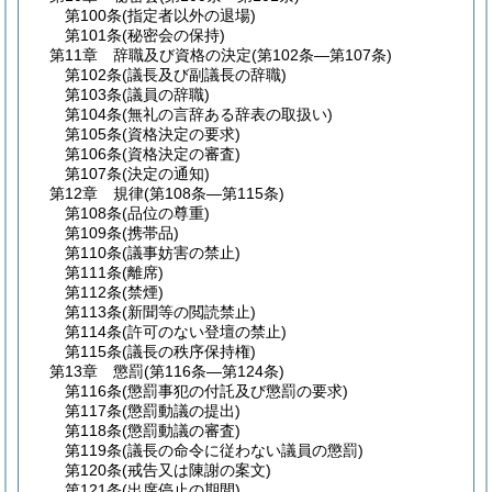
第100条
(指定者以外の退場)
第101条
(秘密会の保持)
第11章
辞職及び資格の決定
(第102条―第107条)
第102条
(議長及び副議長の辞職)
第103条
(議員の辞職)
第104条
(無礼の言辞ある辞表の取扱い)
第105条
(資格決定の要求)
第106条
(資格決定の審査)
第107条
(決定の通知)
第12章
規律
(第108条―第115条)
第108条
(品位の尊重)
第109条
(携帯品)
第110条
(議事妨害の禁止)
第111条
(離席)
第112条
(禁煙)
第113条
(新聞等の閲読禁止)
第114条
(許可のない登壇の禁止)
第115条
(議長の秩序保持権)
第13章
懲罰
(第116条―第124条)
第116条
(懲罰事犯の付託及び懲罰の要求)
第117条
(懲罰動議の提出)
第118条
(懲罰動議の審査)
第119条
(議長の命令に従わない議員の懲罰)
第120条
(戒告又は陳謝の案文)
第121条
(出席停止の期間)