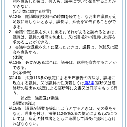
憩を宣告した後は、何人も、議事について発言することが
できない。
(定足数に関する措置)
第12条
開議時刻後相当の時間を経ても、なお出席議員が定
足数に達しないときは、議長は、延会を宣告することがで
きる。
2
会議中定足数を欠くに至るおそれがあると認めるときは、
議長は、議員の退席を制止し、又は議場外の議員に出席を
求めることができる。
3
会議中定足数を欠くに至ったときは、議長は、休憩又は延
会を宣告する。
(休憩)
第13条
必要がある場合は、議長は、休憩を宣告することが
できる。
(出席催告)
第14条
法第113条の規定による出席催告の方法は、議場に
現在する議員、又は議員の住所若しくは
第3条
(宿所又は連
絡所の届出)
の規定による宿所等に文書又は口頭をもって行
う。
第2章
議案及び動議
(議案の提出)
第15条
議員が議案を提出しようとするときは、その案をそ
なえ、理由を付け、法第112条第2項の規定によるものにつ
いては、所定の賛成者とともに連署して議長に提出しなけ
ればならない。