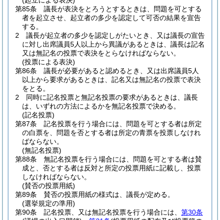
(起立による表決)
第85条
議長が表決をとろうとするときは、問題を可とする
者を起立させ、起立者の多少を認定して可否の結果を宣告
する。
2
議長が起立者の多少を認定しがたいとき、又は議長の宣告
に対し出席議員5人以上から異議があるときは、議長は記名
又は無記名の投票で表決をとらなければならない。
(投票による表決)
第86条
議長が必要があると認めるとき、又は出席議員5人
以上から要求があるときは、記名又は無記名の投票で表決
をとる。
2
同時に記名投票と無記名投票の要求があるときは、議長
は、いずれの方法によるかを無記名投票で決める。
(記名投票)
第87条
記名投票を行う場合には、問題を可とする者は所定
の白票を、問題を否とする者は所定の青票を投票しなけれ
ばならない。
(無記名投票)
第88条
無記名投票を行う場合には、問題を可とする者は賛
成と、否とする者は反対と所定の投票用紙に記載し、投票
しなければならない。
(賛否の投票用紙)
第89条
賛否の投票用紙の様式は、議長が定める。
(選挙規定の準用)
第90条
記名投票、又は無記名投票を行う場合には、
第30条