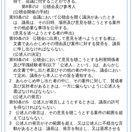
得て、会議に付することができる。
第8章の2
公聴会及び参考人
(公聴会開催の手続)
第93条の2
会議において公聴会を開く議決があったとき
は、議長は、その日時、場所及び意見を聴こうとする案件
その他必要な事項を公示する。
(意見を述べようとする者の申出)
第93条の3
公聴会に出席して意見を述べようとする者は、
文書であらかじめその理由及び案件に対する賛否を、議長
に申し出なければならない。
(公述人の決定)
第93条の4
公聴会において意見を聴こうとする利害関係者
及び学識経験者等
(以下「公述人」という。)
は、あらかじ
め文書で申し出た者及びその他の者の中から、議会におい
て定め、議長から本人にその旨を通知する。
2
あらかじめ申し出た者の中に、その案件に対して、賛成者
及び反対者があるときは、一方に偏らないように公述人を
選ばなければならない。
(公述人の発言)
第93条の5
公述人が発言しようとするときは、議長の許可
を得なければならない。
2
公述人の発言は、その意見を聴こうとする案件の範囲を超
えてはならない。
3
公述人の発言がその範囲を超え、又は公述人に不穏当な言
動があるときは、議長は、発言を制止し、又は退席させる