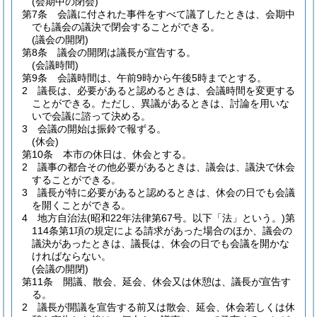
(会期中の閉会)
第7条
会議に付された事件をすべて議了したときは、会期中
でも議会の議決で閉会することができる。
(議会の開閉)
第8条
議会の開閉は議長が宣告する。
(会議時間)
第9条
会議時間は、午前9時から午後5時までとする。
2
議長は、必要があると認めるときは、会議時間を変更する
ことができる。
ただし、異議があるときは、討論を用いな
いで会議に諮って決める。
3
会議の開始は振鈴で報ずる。
(休会)
第10条
本市の休日は、休会とする。
2
議事の都合その他必要があるときは、議会は、議決で休会
することができる。
3
議長が特に必要があると認めるときは、休会の日でも会議
を開くことができる。
4
地方自治法
(昭和22年法律第67号。以下「法」という。)
第
114条第1項の規定による請求があった場合のほか、議会の
議決があったときは、議長は、休会の日でも会議を開かな
ければならない。
(会議の開閉)
第11条
開議、散会、延会、休会又は休憩は、議長が宣告す
る。
2
議長が開議を宣告する前又は散会、延会、休会若しくは休