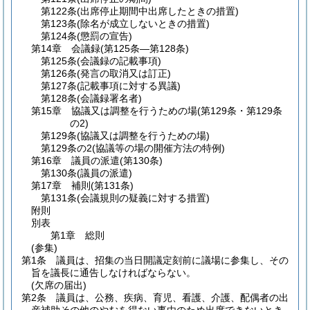
第122条
(出席停止期間中出席したときの措置)
第123条
(除名が成立しないときの措置)
第124条
(懲罰の宣告)
第14章
会議録
(第125条―第128条)
第125条
(会議録の記載事項)
第126条
(発言の取消又は訂正)
第127条
(記載事項に対する異議)
第128条
(会議録署名者)
第15章
協議又は調整を行うための場
(第129条・第129条
の2)
第129条
(協議又は調整を行うための場)
第129条の2
(協議等の場の開催方法の特例)
第16章
議員の派遣
(第130条)
第130条
(議員の派遣)
第17章
補則
(第131条)
第131条
(会議規則の疑義に対する措置)
附則
別表
第1章
総則
(参集)
第1条
議員は、招集の当日開議定刻前に議場に参集し、その
旨を議長に通告しなければならない。
(欠席の届出)
第2条
議員は、公務、疾病、育児、看護、介護、配偶者の出