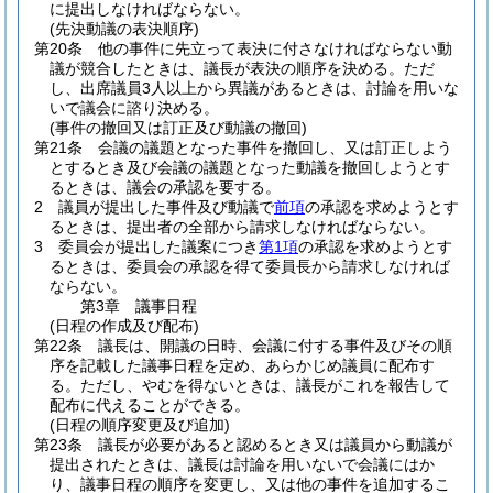
に提出しなければならない。
(先決動議の表決順序)
第20条
他の事件に先立って表決に付さなければならない動
議が競合したときは、議長が表決の順序を決める。
ただ
し、出席議員3人以上から異議があるときは、討論を用いな
いで議会に諮り決める。
(事件の撤回又は訂正及び動議の撤回)
第21条
会議の議題となった事件を撤回し、又は訂正しよう
とするとき及び会議の議題となった動議を撤回しようとす
るときは、議会の承認を要する。
2
議員が提出した事件及び動議で
前項
の承認を求めようとす
るときは、提出者の全部から請求しなければならない。
3
委員会が提出した議案につき
第1項
の承認を求めようとす
るときは、委員会の承認を得て委員長から請求しなければ
ならない。
第3章
議事日程
(日程の作成及び配布)
第22条
議長は、開議の日時、会議に付する事件及びその順
序を記載した議事日程を定め、あらかじめ議員に配布す
る。
ただし、やむを得ないときは、議長がこれを報告して
配布に代えることができる。
(日程の順序変更及び追加)
第23条
議長が必要があると認めるとき又は議員から動議が
提出されたときは、議長は討論を用いないで会議にはか
り、議事日程の順序を変更し、又は他の事件を追加するこ