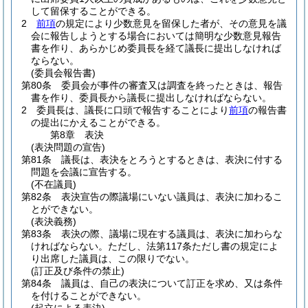
して留保することができる。
2
前項
の規定により少数意見を留保した者が、その意見を議
会に報告しようとする場合においては簡明な少数意見報告
書を作り、あらかじめ委員長を経て議長に提出しなければ
ならない。
(委員会報告書)
第80条
委員会が事件の審査又は調査を終ったときは、報告
書を作り、委員長から議長に提出しなければならない。
2
委員長は、議長に口頭で報告することにより
前項
の報告書
の提出にかえることができる。
第8章
表決
(表決問題の宣告)
第81条
議長は、表決をとろうとするときは、表決に付する
問題を会議に宣告する。
(不在議員)
第82条
表決宣告の際議場にいない議員は、表決に加わるこ
とができない。
(表決義務)
第83条
表決の際、議場に現在する議員は、表決に加わらな
ければならない。
ただし、法第117条ただし書の規定によ
り出席した議員は、この限りでない。
(訂正及び条件の禁止)
第84条
議員は、自己の表決について訂正を求め、又は条件
を付けることができない。