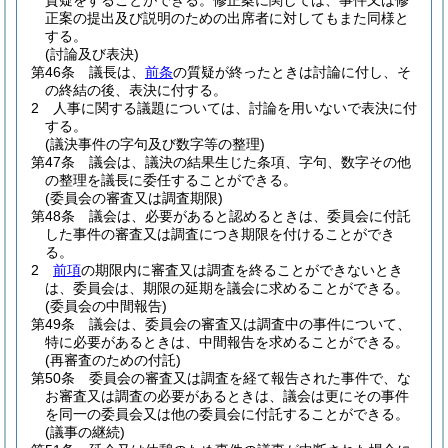
質疑をすることができる。
修正案に関しては、事件又は修
正案の提出及び説明のための出席者に対してもまた同様と
する。
(討論及び表決)
第46条
議長は、
前条
の質疑が終ったときは討論に付し、そ
の終結の後、表決に付する。
2
人事に関する議題については、討論を用いないで表決に付
する。
(議決事件の字句及び数字等の整理)
第47条
議会は、議決の結果生じた条項、字句、数字その他
の整理を議長に委任することができる。
(委員会の審査又は調査期限)
第48条
議会は、必要があると認めるときは、委員会に付託
した事件の審査又は調査につき期限を付けることができ
る。
2
前項
の期限内に審査又は調査を終ることができないとき
は、委員会は、期限の延期を議会に求めることができる。
(委員会の中間報告)
第49条
議会は、委員会の審査又は調査中の事件について、
特に必要があるときは、中間報告を求めることができる。
(再審査のための付託)
第50条
委員会の審査又は調査を経て報告された事件で、な
お審査又は調査の必要があるときは、議会は更にその事件
を同一の委員会又は他の委員会に付託することができる。
(議事の継続)