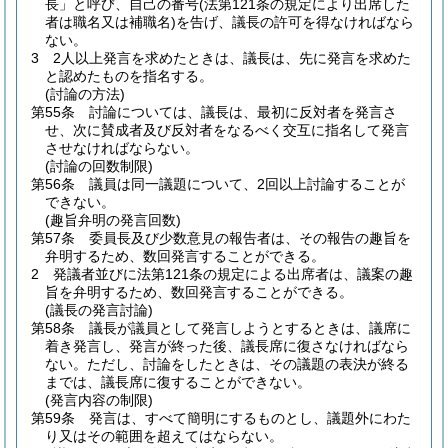
長」と呼び、自己の番号
(法第121条の規定により出席した
者は職名又は補職名)
を告げ、議長の許可を得なければなら
ない。
3
2人以上発言を求めたときは、議長は、先に発言を求めた
と認めたものを指名する。
(討論の方法)
第55条
討論については、議長は、最初に反対者を発言さ
せ、次に賛成者及び反対者をなるべく交互に指名して発言
させなければならない。
(討論の回数制限)
第56条
議員は同一議題について、2回以上討論することが
できない。
(趣旨弁明の発言回数)
第57条
委員長及び少数意見の報告者は、その報告の趣旨を
弁明するため、数回発言することができる。
2
発議者並びに法第121条の規定による出席者は、議案の趣
旨を弁明するため、数回発言することができる。
(議長の発言討論)
第58条
議長が議員として発言しようとするときは、議席に
着き発言し、発言が終った後、議長席に復さなければなら
ない。
ただし、討論をしたときは、その議題の表決が終る
までは、議長席に復することができない。
(発言内容の制限)
第59条
発言は、すべて簡明にするものとし、議題外にわた
り又はその範囲を超えてはならない。