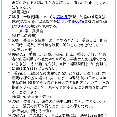
趣旨に反すると認めるときは議長は、直ちに制止しなけれ
ばならない。
(準用規定)
第68条
一般質問については
第64条
(質疑、討論の省略又は
終結)
の規定を、緊急質問等について
第60条
(質疑の回数)
及
び
第64条
の規定を準用する。
第7章
委員会
(議長への通知)
第69条
委員会を招集しようとするときは、委員長は、開会
の日時、場所、事件等を議長に通知しなければならない。
(欠席の届出)
第69条の2
委員は、公務、疾病、育児、看護、介護、配偶
者の出産補助その他のやむを得ない事由のため出席できな
いときは、その理由を付け、当日の開議時刻までに委員長
に届け出なければならない。
2
委員は、出産のため出席できないときは、出産予定日の8
週間
(多胎妊娠の場合にあっては、14週間)
前の日から当該
出産の日後8週間を経過する日までの範囲内において、その
期間を明らかにして、あらかじめ委員長に欠席届を提出す
ることができる。
(会議中の委員会の禁止)
第70条
委員会は、議会の会議中は開くことができない。
た
だし、議長の許可を得たときは、この限りでない。
(出席委員に関する措置)
第70条の2
この章における出席委員には、法第109条第9項