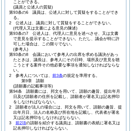
ことができる。
(議員と公述人の質疑)
第93条の6
議員は、公述人に対して質疑をすることができ
る。
2
公述人は、議員に対して質疑をすることができない。
(代理人又は文書による意見の陳述)
第93条の7
公述人は、代理人に意見を述べさせ、又は文書
で意見を提示することができない。
ただし、議会が特に許
可した場合は、この限りでない。
(参考人)
第93条の8
会議において参考人の出席を求める議決があっ
たときは、議長は、参考人にその日時、場所及び意見を聴
こうとする案件その他必要な事項を通知しなければならな
い。
2
参考人については、
前3条
の規定を準用する。
第9章
請願
(請願書の記載事項等)
第94条
請願書には、邦文を用いて、請願の趣旨、提出年月
日及び請願者の住所を記載し、請願者が署名又は記名押印
をしなければならない。
2
請願者が法人の場合には、邦文を用いて、請願の趣旨、提
出年月日、法人の名称及び所在地を記載し、代表者が署名
又は記名押印をしなければならない。
3
前2項
の請願を紹介する議員は、請願書の表紙に署名又は
記名押印しなければならない。