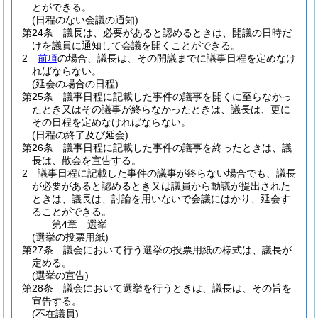
とができる。
(日程のない会議の通知)
第24条
議長は、必要があると認めるときは、開議の日時だ
けを議員に通知して会議を開くことができる。
2
前項
の場合、議長は、その開議までに議事日程を定めなけ
ればならない。
(延会の場合の日程)
第25条
議事日程に記載した事件の議事を開くに至らなかっ
たとき又はその議事が終らなかったときは、議長は、更に
その日程を定めなければならない。
(日程の終了及び延会)
第26条
議事日程に記載した事件の議事を終ったときは、議
長は、散会を宣告する。
2
議事日程に記載した事件の議事が終らない場合でも、議長
が必要があると認めるとき又は議員から動議が提出された
ときは、議長は、討論を用いないで会議にはかり、延会す
ることができる。
第4章
選挙
(選挙の投票用紙)
第27条
議会において行う選挙の投票用紙の様式は、議長が
定める。
(選挙の宣告)
第28条
議会において選挙を行うときは、議長は、その旨を
宣告する。
(不在議員)