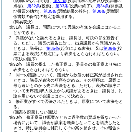
(議場の出入口閉鎖)
、
第31条
(投票用紙の配布及び投票箱の
点検)
、
第32条
(投票)
、
第33条
(投票の終了)
、
第34条
(開票及
び投票の効力)
、
第35条
(選挙結果の報告)
、
第38条
(選挙関
係書類の保存)
の規定を準用する。
(簡易表決)
第91条
議長は、問題について異議の有無を会議にはかるこ
とができる。
2
異議がないと認めるときは、議長は、可決の旨を宣告す
る。
ただし、議長の宣告に対し、出席議員から異議がある
ときは、議長は、
第85条
(起立による表決)
、又は
第86条
(投
票による表決)
の規定により表決をとらなければならない。
(表決の順序)
第92条
議員の提出した修正案は、委員会の修正案より先に
表決をとらなければならない。
2
同一の議題について、議員から数個の修正案が提出された
ときは、議長が表決の順序を定める。
その順序は、原案に
最も遠いものから先に表決をとる。
ただし、表決の順序に
ついて出席議員5人以上から異議があるときは、議長は、討
論を用いないで会議にはかって決める。
3
修正案がすべて否決されたときは、原案について表決をと
る。
(議案を廃棄しない議決)
第93条
修正案及び原案がともに過半数の賛成を得なかった
場合において、議会が議案を廃棄しないことを議決したと
きは、特に委員会に付託してその案を起させ、その報告を