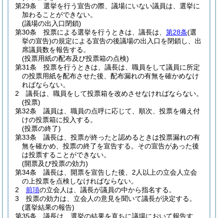
第29条
選挙を行う宣告の際、議場にいない議員は、選挙に
加わることができない。
(議場の出入口閉鎖)
第30条
投票による選挙を行うときは、議長は、
第28条
(選
挙の宣告)
の規定による宣告の後議場の出入口を閉鎖し、出
席議員数を報告する。
(投票用紙の配布及び投票箱の点検)
第31条
投票を行うときは、議長は、職員をして議員に所定
の投票用紙を配布させた後、配布漏れの有無を確かめなけ
ればならない。
2
議長は、職員をして投票箱を改めさせなければならない。
(投票)
第32条
議員は、職員の点呼に応じて、順次、投票を備え付
けの投票箱に投入する。
(投票の終了)
第33条
議長は、投票が終ったと認めるときは投票漏れの有
無を確かめ、投票の終了を宣告する。
その宣告があった後
は投票することができない。
(開票及び投票の効力)
第34条
議長は、開票を宣告した後、2人以上の立会人立会
の上投票を点検しなければならない。
2
前項
の立会人は、議長が議員の中から指名する。
3
投票の効力は、立会人の意見を聞いて議長が決定する。
(選挙結果の報告)
第35条
議長は、選挙の結果を直ちに議場において報告す