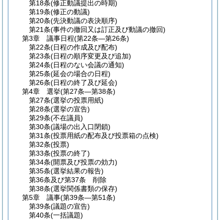
第18条
(修正動議提出の時期)
第19条
(修正の動議)
第20条
(先決動議の表決順序)
第21条
(事件の撤回又は訂正及び動議の撤回)
第3章
議事日程
(第22条―第26条)
第22条
(日程の作成及び配布)
第23条
(日程の順序変更及び追加)
第24条
(日程のない会議の通知)
第25条
(延会の場合の日程)
第26条
(日程の終了及び延会)
第4章
選挙
(第27条―第38条)
第27条
(選挙の投票用紙)
第28条
(選挙の宣告)
第29条
(不在議員)
第30条
(議場の出入口閉鎖)
第31条
(投票用紙の配布及び投票箱の点検)
第32条
(投票)
第33条
(投票の終了)
第34条
(開票及び投票の効力)
第35条
(選挙結果の報告)
第36条及び第37条 削除
第38条
(選挙関係書類の保存)
第5章
議事
(第39条―第51条)
第39条
(議題の宣告)
第40条
(一括議題)