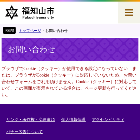
ペ
メ
ー
ニ
ジ
ュ
の
ー
先
を
トップページ
>
お問い合わせ
頭
飛
本
で
ば
お問い合わせ
文
す
し
。
て
本
ブラウザでCookie（クッキー）が使用できる設定になっていない、ま
文
たは、ブラウザがCookie（クッキー）に対応していないため、お問い
へ
合わせフォームをご利用頂けません。Cookie（クッキー）に対応して
いて、この画面が表示されている場合は、ページ更新を行ってくださ
い。
リンク・著作権・免責事項
個人情報保護
アクセシビリティ
バナー広告について