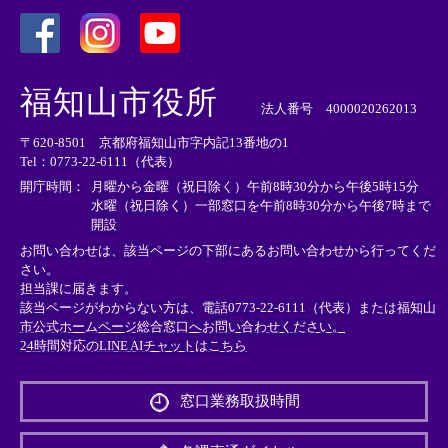
＜
＜
＜
外
外
外
福知山市役所
部
部
部
法人番号 4000020262013
リ
リ
リ
〒620-8501 京都府福知山市字内記13番地の1
ン
ン
ン
Tel：0773-22-6111（代表）
ク
ク
ク
＞
＞
＞
開庁時間：
月曜から金曜（祝日除く）午前8時30分から午後5時15分
水曜（祝日除く）一部窓口を午前8時30分から午後7時まで
開設
お問い合わせは、該当ページの下部にあるお問い合わせから行ってくだ
さい。
担当課に届きます。
該当ページがわからない方は、電話0773-22-6111（代表）または
福知山
市公式ホームページ総合窓口へお問い合わせください。
24時間対応のLINE AIチャットはこちら
＜
外
窓口業務取扱時間
部
リ
ン