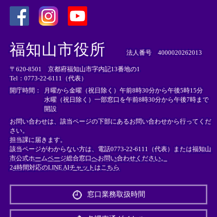
＜
＜
＜
外
外
外
福知山市役所
部
部
部
法人番号 4000020262013
リ
リ
リ
〒620-8501 京都府福知山市字内記13番地の1
ン
ン
ン
Tel：0773-22-6111（代表）
ク
ク
ク
＞
＞
＞
開庁時間：
月曜から金曜（祝日除く）午前8時30分から午後5時15分
水曜（祝日除く）一部窓口を午前8時30分から午後7時まで
開設
お問い合わせは、該当ページの下部にあるお問い合わせから行ってくだ
さい。
担当課に届きます。
該当ページがわからない方は、電話0773-22-6111（代表）または
福知山
市公式ホームページ総合窓口へお問い合わせください。
24時間対応のLINE AIチャットはこちら
＜
外
窓口業務取扱時間
部
リ
ン