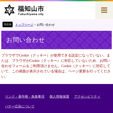
ペ
メ
ー
ニ
ジ
ュ
の
ー
先
を
トップページ
>
お問い合わせ
頭
飛
本
で
ば
お問い合わせ
文
す
し
。
て
本
ブラウザでCookie（クッキー）が使用できる設定になっていない、ま
文
たは、ブラウザがCookie（クッキー）に対応していないため、お問い
へ
合わせフォームをご利用頂けません。Cookie（クッキー）に対応して
いて、この画面が表示されている場合は、ページ更新を行ってくださ
い。
リンク・著作権・免責事項
個人情報保護
アクセシビリティ
バナー広告について