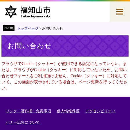
ペ
メ
ー
ニ
ジ
ュ
の
ー
先
を
トップページ
>
お問い合わせ
頭
飛
本
で
ば
お問い合わせ
文
す
し
。
て
本
ブラウザでCookie（クッキー）が使用できる設定になっていない、ま
文
たは、ブラウザがCookie（クッキー）に対応していないため、お問い
へ
合わせフォームをご利用頂けません。Cookie（クッキー）に対応して
いて、この画面が表示されている場合は、ページ更新を行ってくださ
い。
リンク・著作権・免責事項
個人情報保護
アクセシビリティ
バナー広告について