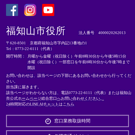
＜
＜
＜
外
外
外
福知山市役所
部
部
部
法人番号 4000020262013
リ
リ
リ
〒620-8501 京都府福知山市字内記13番地の1
ン
ン
ン
Tel：0773-22-6111（代表）
ク
ク
ク
＞
＞
＞
開庁時間：
月曜から金曜（祝日除く）午前8時30分から午後5時15分
水曜（祝日除く）一部窓口を午前8時30分から午後7時まで
開設
お問い合わせは、該当ページの下部にあるお問い合わせから行ってくだ
さい。
担当課に届きます。
該当ページがわからない方は、電話0773-22-6111（代表）または
福知山
市公式ホームページ総合窓口へお問い合わせください。
24時間対応のLINE AIチャットはこちら
＜
外
窓口業務取扱時間
部
リ
ン