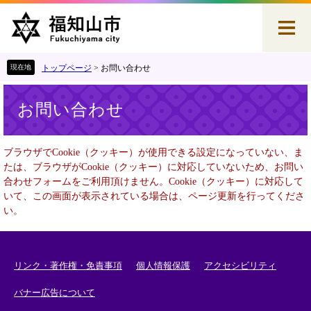
ペ
メ
ー
ニ
ジ
ュ
の
ー
先
を
トップページ
>
お問い合わせ
頭
飛
本
で
ば
お問い合わせ
文
す
し
。
て
本
ブラウザでCookie（クッキー）が使用できる設定になっていない、ま
文
たは、ブラウザがCookie（クッキー）に対応していないため、お問い
へ
合わせフォームをご利用頂けません。Cookie（クッキー）に対応して
いて、この画面が表示されている場合は、ページ更新を行ってくださ
い。
リンク・著作権・免責事項
個人情報保護
アクセシビリティ
バナー広告について