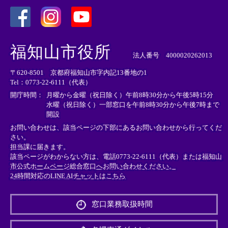
＜
＜
＜
外
外
外
福知山市役所
部
部
部
法人番号 4000020262013
リ
リ
リ
〒620-8501 京都府福知山市字内記13番地の1
ン
ン
ン
Tel：0773-22-6111（代表）
ク
ク
ク
＞
＞
＞
開庁時間：
月曜から金曜（祝日除く）午前8時30分から午後5時15分
水曜（祝日除く）一部窓口を午前8時30分から午後7時まで
開設
お問い合わせは、該当ページの下部にあるお問い合わせから行ってくだ
さい。
担当課に届きます。
該当ページがわからない方は、電話0773-22-6111（代表）または
福知山
市公式ホームページ総合窓口へお問い合わせください。
24時間対応のLINE AIチャットはこちら
＜
外
窓口業務取扱時間
部
リ
ン