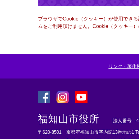
ブラウザでCookie（クッキー）が使用でき
ムをご利用頂けません。Cookie（クッキ
リンク・著作
＜
＜
＜
外
外
外
福知山市役所
法人番号 400
部
部
部
リ
リ
リ
〒620-8501 京都府福知山市字内記13番地の1
T
ン
ン
ン