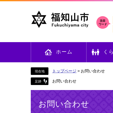
ペ
メ
ー
ニ
ジ
ュ
の
ー
注目
ワード
先
を
頭
飛
で
ば
す
し
ホーム
く
。
て
本
文
へ
トップページ
>
お問い合わせ
お問い合わせ
本
文
お問い合わせ