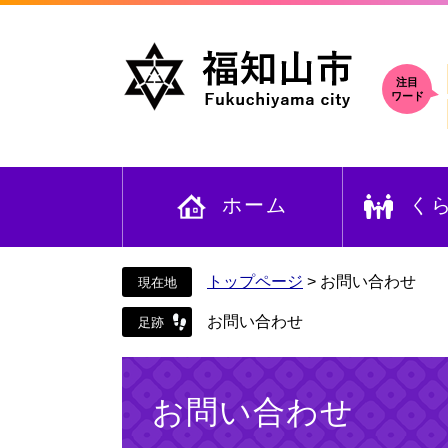
ペ
メ
ー
ニ
ジ
ュ
の
ー
注目
ワード
先
を
頭
飛
で
ば
す
し
ホーム
く
。
て
本
文
へ
トップページ
>
お問い合わせ
お問い合わせ
本
文
お問い合わせ