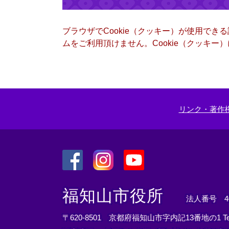
ブラウザでCookie（クッキー）が使用でき
ムをご利用頂けません。Cookie（クッキ
リンク・著作
＜
＜
＜
外
外
外
福知山市役所
法人番号 400
部
部
部
リ
リ
リ
〒620-8501 京都府福知山市字内記13番地の1
T
ン
ン
ン